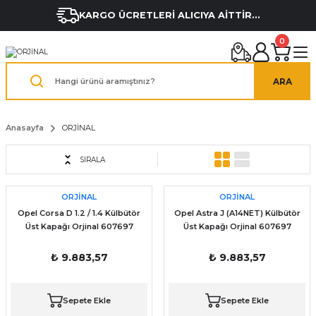
KARGO ÜCRETLERİ ALICIYA AİTTİR...
0
ARA
Anasayfa
ORJİNAL
SIRALA
ORJİNAL
ORJİNAL
Opel Corsa D 1.2 / 1.4 Külbütör
Opel Astra J (A14NET) Külbütör
Üst Kapağı Orjinal 607697
Üst Kapağı Orjinal 607697
25198874 25198877 25203036
25198874 25198877 25203036
₺ 9.883,57
₺ 9.883,57
Sepete Ekle
Sepete Ekle