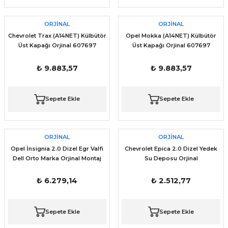
ORJİNAL
ORJİNAL
Chevrolet Trax (A14NET) Külbütör
Opel Mokka (A14NET) Külbütör
Üst Kapağı Orjinal 607697
Üst Kapağı Orjinal 607697
25198874 25198877 25203036
25198874 25198877 25203036
₺ 9.883,57
₺ 9.883,57
Sepete Ekle
Sepete Ekle
ORJİNAL
ORJİNAL
Opel İnsignia 2.0 Dizel Egr Valfi
Chevrolet Epica 2.0 Dizel Yedek
Dell Orto Marka Orjinal Montaj
Su Deposu Orjinal
Ürünü
₺ 6.279,14
₺ 2.512,77
Sepete Ekle
Sepete Ekle