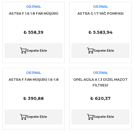
ORJİNAL
ORJİNAL
ASTRA F 1.6 1.8 FAN MÜŞÜRÜ
ASTRA G 1.7 YAĞ POMPASI
₺ 558,39
₺ 5.583,94
Sepete Ekle
Sepete Ekle
ORJİNAL
ORJİNAL
ASTRA F FAN MÜŞÜRÜ 1.6-1.8
OPEL AGİLA A 1.3 DİZEL MAZOT
FİLTRESİ
₺ 390,88
₺ 620,37
Sepete Ekle
Sepete Ekle