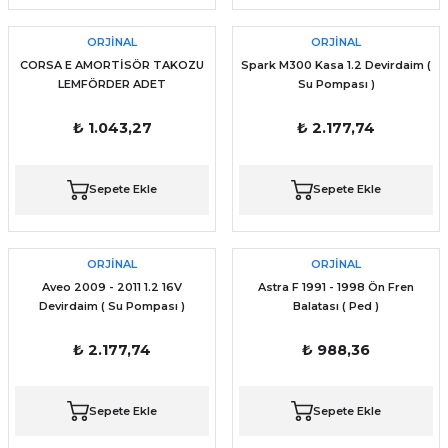
ORJİNAL
ORJİNAL
CORSA E AMORTİSÖR TAKOZU
Spark M300 Kasa 1.2 Devirdaim (
LEMFÖRDER ADET
Su Pompası )
₺ 1.043,27
₺ 2.177,74
Sepete Ekle
Sepete Ekle
ORJİNAL
ORJİNAL
Aveo 2009 - 2011 1.2 16V
Astra F 1991 - 1998 Ön Fren
Devirdaim ( Su Pompası )
Balatası ( Ped )
₺ 2.177,74
₺ 988,36
Sepete Ekle
Sepete Ekle