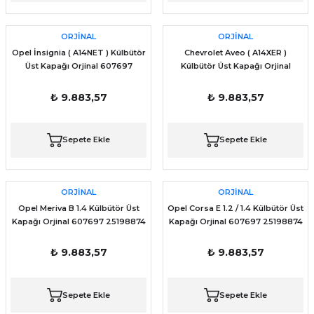
ORJİNAL
ORJİNAL
Opel İnsignia ( A14NET ) Külbütör
Chevrolet Aveo ( A14XER )
Üst Kapağı Orjinal 607697
Külbütör Üst Kapağı Orjinal
25198874 25198877 25203036
607697 25198874 25198877
25203036
₺ 9.883,57
₺ 9.883,57
Sepete Ekle
Sepete Ekle
ORJİNAL
ORJİNAL
Opel Meriva B 1.4 Külbütör Üst
Opel Corsa E 1.2 / 1.4 Külbütör Üst
Kapağı Orjinal 607697 25198874
Kapağı Orjinal 607697 25198874
25198877 25203036
25198877 25203036
₺ 9.883,57
₺ 9.883,57
Sepete Ekle
Sepete Ekle