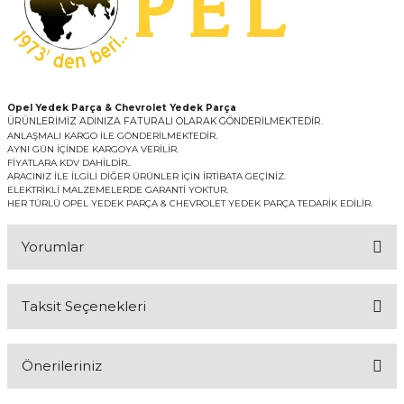
Opel Yedek Parça & Chevrolet Yedek Parça
ÜRÜNLERİMİZ ADINIZA FATURALI OLARAK GÖNDERİLMEKTEDİR.
ANLAŞMALI KARGO İLE GÖNDERİLMEKTEDİR.
AYNI GÜN İÇİNDE KARGOYA VERİLİR.
FİYATLARA KDV DAHİLDİR..
ARACINIZ İLE İLGİLİ DİĞER ÜRÜNLER İÇİN İRTİBATA GEÇİNİZ.
ELEKTRİKLİ MALZEMELERDE GARANTİ YOKTUR.
HER TÜRLÜ OPEL YEDEK PARÇA & CHEVROLET YEDEK PARÇA TEDARİK EDİLİR.
Yorumlar
Taksit Seçenekleri
Bu ürüne ilk yorumu siz yapın!
Önerileriniz
Yorum Yaz