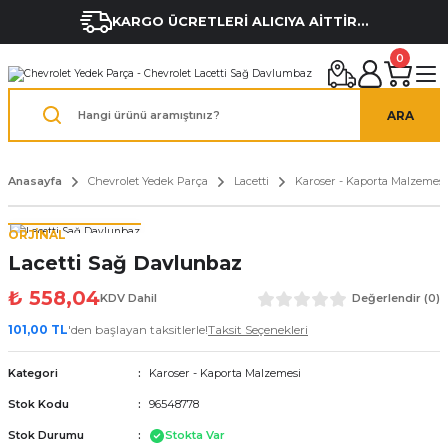
KARGO ÜCRETLERİ ALICIYA AİTTİR...
0
ARA
Anasayfa
Chevrolet Yedek Parça
Lacetti
Karoser - Kaporta Malzemesi
ORJİNAL
Lacetti Sağ Davlunbaz
₺ 558,04
KDV Dahil
Değerlendir (0)
101,00 TL
'den başlayan taksitlerle!
Taksit Seçenekleri
Kategori
Karoser - Kaporta Malzemesi
Stok Kodu
96548778
Stok Durumu
Stokta Var