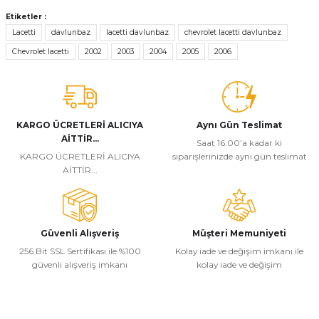
Bu ürünün fiyat bilgisi, resim, ürün açıklamalarında ve diğer
konularda yetersiz gördüğünüz noktaları öneri formunu kullanarak
Etiketler :
tarafımıza iletebilirsiniz.
Lacetti
davlunbaz
lacetti davlunbaz
chevrolet lacetti davlunbaz
Görüş ve önerileriniz için teşekkür ederiz.
Chevrolet lacetti
2002
2003
2004
2005
2006
Ürün resmi kalitesiz, bozuk veya görüntülenemiyor.
Ürün açıklamasında eksik bilgiler bulunuyor.
Ürün bilgilerinde hatalar bulunuyor.
KARGO ÜCRETLERİ ALICIYA
Aynı Gün Teslimat
AİTTİR...
Ürün fiyatı diğer sitelerden daha pahalı.
Saat 16:00’a kadar ki
KARGO ÜCRETLERİ ALICIYA
siparişlerinizde aynı gün teslimat
Bu ürüne benzer farklı alternatifler olmalı.
AİTTİR...
Güvenli Alışveriş
Müşteri Memuniyeti
256 Bit SSL Sertifikası ile %100
Kolay iade ve değişim imkanı ile
Gönder
güvenli alışveriş imkanı
kolay iade ve değişim