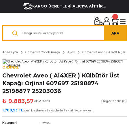
KARGO ÜCRETLERİ ALICIYA AİTTİR...
ARA
Anasayfa
Chevrolet Yedek Parça
Aveo
Chevrolet Aveo ( A14XER ) Kül
ORJİNAL
Chevrolet Aveo ( A14XER ) Külbütör Üst
Kapağı Orjinal 607697 25198874
25198877 25203036
₺ 9.883,57
KDV Dahil
Değerlendir (0)
1.788,93 TL
'den başlayan taksitlerle!
Taksit Seçenekleri
Kategori
Aveo