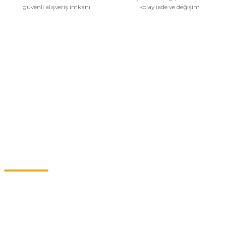
güvenli alışveriş imkanı
kolay iade ve değişim
Gönder
Kurumsal
Alışveriş
Kategoriler
Müşteri Hizmetleri
0549 713 07 74-0555 820 91 75
0532 264 25 39-0549 713 07 79
info@eticaret.com.tr