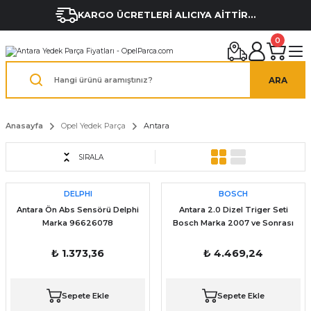
KARGO ÜCRETLERİ ALICIYA AİTTİR...
0
ARA
Anasayfa
Opel Yedek Parça
Antara
SIRALA
DELPHI
BOSCH
Antara Ön Abs Sensörü Delphi
Antara 2.0 Dizel Triger Seti
Marka 96626078
Bosch Marka 2007 ve Sonrası
₺ 1.373,36
₺ 4.469,24
Sepete Ekle
Sepete Ekle