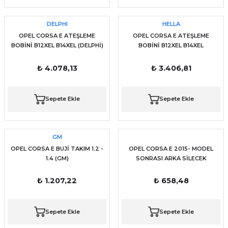
DELPHI
HELLA
OPEL CORSA E ATEŞLEME
OPEL CORSA E ATEŞLEME
BOBİNİ B12XEL B14XEL (DELPHİ)
BOBİNİ B12XEL B14XEL
₺ 4.078,13
₺ 3.406,81
Sepete Ekle
Sepete Ekle
GM
OPEL CORSA E BUJİ TAKIM 1.2 -
OPEL CORSA E 2015- MODEL
1.4 (GM)
SONRASI ARKA SİLECEK
KOL+SÜPÜRGE TAKIM İTHAL
₺ 1.207,22
₺ 658,48
Sepete Ekle
Sepete Ekle