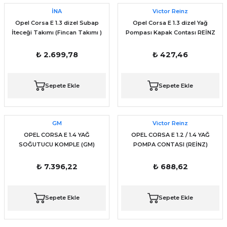
İNA
Victor Reinz
Opel Corsa E 1.3 dizel Subap
Opel Corsa E 1.3 dizel Yağ
İteceği Takımı (Fincan Takımı )
Pompası Kapak Contası REİNZ
İNA
₺ 2.699,78
₺ 427,46
Sepete Ekle
Sepete Ekle
GM
Victor Reinz
OPEL CORSA E 1.4 YAĞ
OPEL CORSA E 1.2 / 1.4 YAĞ
SOĞUTUCU KOMPLE (GM)
POMPA CONTASI (REİNZ)
₺ 7.396,22
₺ 688,62
Sepete Ekle
Sepete Ekle