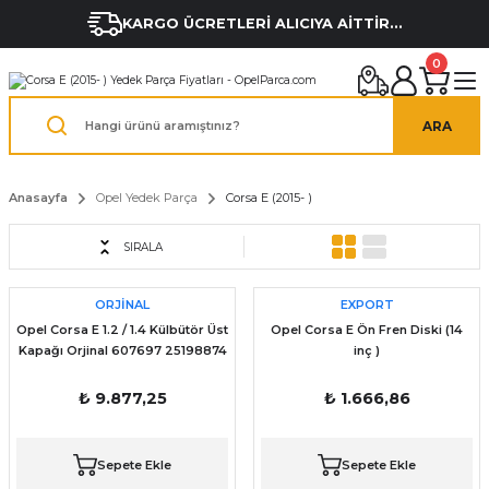
KARGO ÜCRETLERİ ALICIYA AİTTİR...
0
ARA
Anasayfa
Opel Yedek Parça
Corsa E (2015- )
SIRALA
ORJİNAL
EXPORT
Opel Corsa E 1.2 / 1.4 Külbütör Üst
Opel Corsa E Ön Fren Diski (14
Kapağı Orjinal 607697 25198874
inç )
25198877 25203036
₺ 9.877,25
₺ 1.666,86
Sepete Ekle
Sepete Ekle