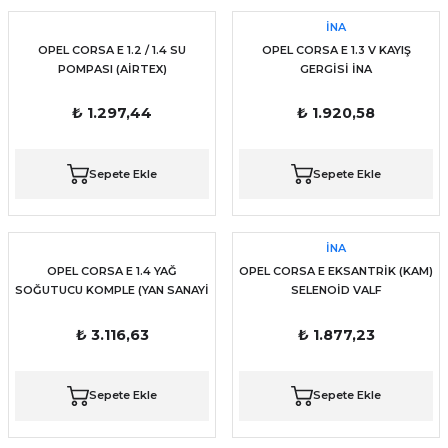
İNA
OPEL CORSA E 1.2 / 1.4 SU
OPEL CORSA E 1.3 V KAYIŞ
POMPASI (AİRTEX)
GERGİSİ İNA
₺ 1.297,44
₺ 1.920,58
Sepete Ekle
Sepete Ekle
İNA
OPEL CORSA E 1.4 YAĞ
OPEL CORSA E EKSANTRİK (KAM)
SOĞUTUCU KOMPLE (YAN SANAYİ
SELENOİD VALF
)
₺ 3.116,63
₺ 1.877,23
Sepete Ekle
Sepete Ekle