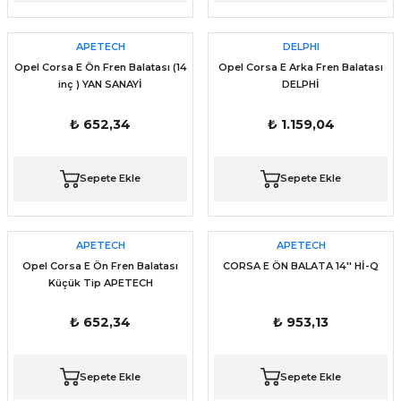
APETECH
DELPHI
Opel Corsa E Ön Fren Balatası (14
Opel Corsa E Arka Fren Balatası
inç ) YAN SANAYİ
DELPHİ
₺ 652,34
₺ 1.159,04
Sepete Ekle
Sepete Ekle
APETECH
APETECH
Opel Corsa E Ön Fren Balatası
CORSA E ÖN BALATA 14'' Hİ-Q
Küçük Tip APETECH
₺ 652,34
₺ 953,13
Sepete Ekle
Sepete Ekle