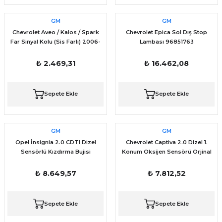
GM
GM
Chevrolet Aveo / Kalos / Spark
Chevrolet Epica Sol Dış Stop
Far Sinyal Kolu (Sis Farlı) 2006-
Lambası 96851763
2008 (GM) 96540684
₺ 2.469,31
₺ 16.462,08
Sepete Ekle
Sepete Ekle
GM
GM
Opel İnsignia 2.0 CDTI Dizel
Chevrolet Captiva 2.0 Dizel 1.
Sensörlü Kızdırma Bujisi
Konum Oksijen Sensörü Orjinal
55590467 GM MARKA
GM 25183662
₺ 8.649,57
₺ 7.812,52
Sepete Ekle
Sepete Ekle