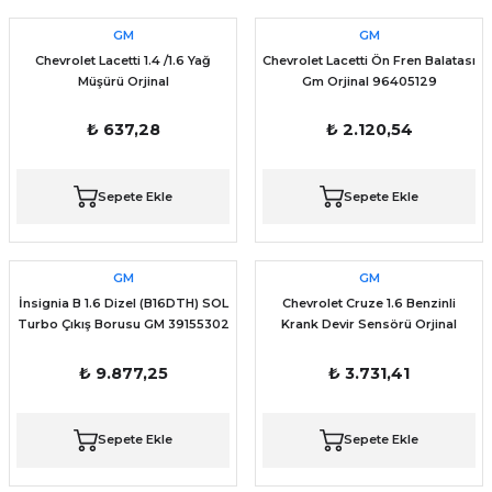
GM
GM
Chevrolet Lacetti 1.4 /1.6 Yağ
Chevrolet Lacetti Ön Fren Balatası
Müşürü Orjinal
Gm Orjinal 96405129
₺ 637,28
₺ 2.120,54
Sepete Ekle
Sepete Ekle
GM
GM
İnsignia B 1.6 Dizel (B16DTH) SOL
Chevrolet Cruze 1.6 Benzinli
Turbo Çıkış Borusu GM 39155302
Krank Devir Sensörü Orjinal
55567243
₺ 9.877,25
₺ 3.731,41
Sepete Ekle
Sepete Ekle