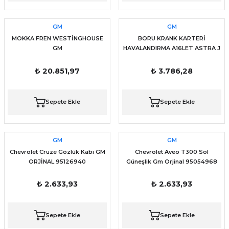
GM
GM
MOKKA FREN WESTİNGHOUSE
BORU KRANK KARTERİ
GM
HAVALANDIRMA A16LET ASTRA J
İNSİGNİA 55563097
₺ 20.851,97
₺ 3.786,28
Sepete Ekle
Sepete Ekle
GM
GM
Chevrolet Cruze Gözlük Kabı GM
Chevrolet Aveo T300 Sol
ORJİNAL 95126940
Güneşlik Gm Orjinal 95054968
₺ 2.633,93
₺ 2.633,93
Sepete Ekle
Sepete Ekle