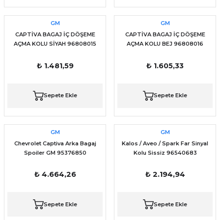
GM
GM
CAPTİVA BAGAJ İÇ DÖŞEME
CAPTİVA BAGAJ İÇ DÖŞEME
AÇMA KOLU SİYAH 96808015
AÇMA KOLU BEJ 96808016
₺ 1.481,59
₺ 1.605,33
Sepete Ekle
Sepete Ekle
GM
GM
Chevrolet Captiva Arka Bagaj
Kalos / Aveo / Spark Far Sinyal
Spoiler GM 95376850
Kolu Sissiz 96540683
₺ 4.664,26
₺ 2.194,94
Sepete Ekle
Sepete Ekle