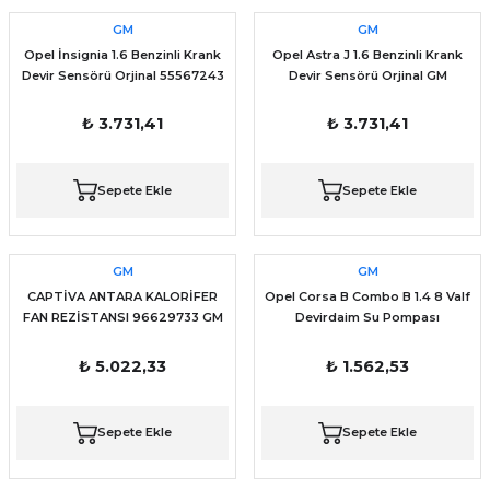
GM
GM
Opel İnsignia 1.6 Benzinli Krank
Opel Astra J 1.6 Benzinli Krank
Devir Sensörü Orjinal 55567243
Devir Sensörü Orjinal GM
55567243
₺ 3.731,41
₺ 3.731,41
Sepete Ekle
Sepete Ekle
GM
GM
CAPTİVA ANTARA KALORİFER
Opel Corsa B Combo B 1.4 8 Valf
FAN REZİSTANSI 96629733 GM
Devirdaim Su Pompası
₺ 5.022,33
₺ 1.562,53
Sepete Ekle
Sepete Ekle