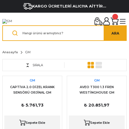
KARGO ÜCRETLERİ ALICIYA AİTTİR...
ARA
Anasayfa
GM
SIRALA
GM
GM
CAPTİVA 2.0 DİZEL KRANK
AVEO T300 1.3 FREN
SENSÖRÜ ORJİNAL GM
WESTİNGHOUSE GM
₺ 5.761,73
₺ 20.851,97
Sepete Ekle
Sepete Ekle