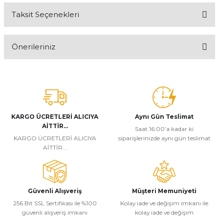
Taksit Seçenekleri
Bu ürüne ilk yorumu siz yapın!
Önerileriniz
Yorum Yaz
Bu ürünün fiyat bilgisi, resim, ürün açıklamalarında ve diğer
konularda yetersiz gördüğünüz noktaları öneri formunu kullanarak
tarafımıza iletebilirsiniz.
Görüş ve önerileriniz için teşekkür ederiz.
KARGO ÜCRETLERİ ALICIYA
Aynı Gün Teslimat
Ürün resmi kalitesiz, bozuk veya görüntülenemiyor.
AİTTİR...
Saat 16:00’a kadar ki
Ürün açıklamasında eksik bilgiler bulunuyor.
KARGO ÜCRETLERİ ALICIYA
siparişlerinizde aynı gün teslimat
AİTTİR...
Ürün bilgilerinde hatalar bulunuyor.
Ürün fiyatı diğer sitelerden daha pahalı.
Bu ürüne benzer farklı alternatifler olmalı.
Güvenli Alışveriş
Müşteri Memuniyeti
256 Bit SSL Sertifikası ile %100
Kolay iade ve değişim imkanı ile
güvenli alışveriş imkanı
kolay iade ve değişim