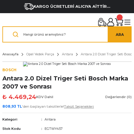
KARGO ÜCRETLERİ ALICIYA AİTTİR...
ARA
Anasayfa
Opel Yedek Parça
Antara
Antara 2.0 Dizel Triger Seti Bosc
BOSCH
Antara 2.0 Dizel Triger Seti Bosch Marka
2007 ve Sonrası
₺ 4.469,24
KDV Dahil
Değerlendir (0)
808,93 TL
'den başlayan taksitlerle!
Taksit Seçenekleri
Kategori
Antara
Stok Kodu
EGTWY457