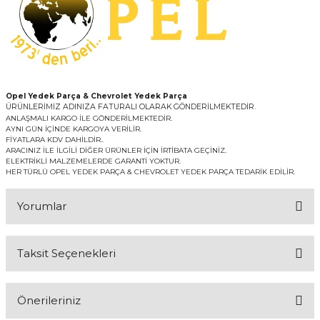
Opel Yedek Parça & Chevrolet Yedek Parça
ÜRÜNLERİMİZ ADINIZA FATURALI OLARAK GÖNDERİLMEKTEDİR.
ANLAŞMALI KARGO İLE GÖNDERİLMEKTEDİR.
AYNI GÜN İÇİNDE KARGOYA VERİLİR.
FİYATLARA KDV DAHİLDİR..
ARACINIZ İLE İLGİLİ DİĞER ÜRÜNLER İÇİN İRTİBATA GEÇİNİZ.
ELEKTRİKLİ MALZEMELERDE GARANTİ YOKTUR.
HER TÜRLÜ OPEL YEDEK PARÇA & CHEVROLET YEDEK PARÇA TEDARİK EDİLİR.
Yorumlar
Taksit Seçenekleri
Bu ürüne ilk yorumu siz yapın!
Önerileriniz
Yorum Yaz