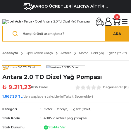
KARGO ÜCRETLERİ ALICIYA AİTTİR...
0
ARA
Anasayfa
Opel Yedek Parça
Antara
Motor - Debriyaj - Egzoz (Yakıt)
GM
Antara 2.0 TD Dizel Yağ Pompası
₺ 9.211,23
KDV Dahil
Değerlendir (0)
1.667,23 TL
'den başlayan taksitlerle!
Taksit Seçenekleri
Kategori
Motor - Debriyaj - Egzoz (Yakıt)
Stok Kodu
4811533 antara yağ pompası
Stok Durumu
Stokta Var