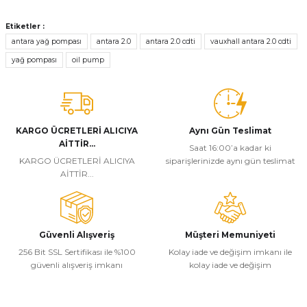
Bu ürünün fiyat bilgisi, resim, ürün açıklamalarında ve diğer
konularda yetersiz gördüğünüz noktaları öneri formunu kullanarak
Etiketler :
tarafımıza iletebilirsiniz.
antara yağ pompası
antara 2.0
antara 2.0 cdti
vauxhall antara 2.0 cdti
Görüş ve önerileriniz için teşekkür ederiz.
yağ pompası
oil pump
Ürün resmi kalitesiz, bozuk veya görüntülenemiyor.
Ürün açıklamasında eksik bilgiler bulunuyor.
Ürün bilgilerinde hatalar bulunuyor.
KARGO ÜCRETLERİ ALICIYA
Aynı Gün Teslimat
AİTTİR...
Ürün fiyatı diğer sitelerden daha pahalı.
Saat 16:00’a kadar ki
KARGO ÜCRETLERİ ALICIYA
siparişlerinizde aynı gün teslimat
Bu ürüne benzer farklı alternatifler olmalı.
AİTTİR...
Güvenli Alışveriş
Müşteri Memuniyeti
256 Bit SSL Sertifikası ile %100
Kolay iade ve değişim imkanı ile
Gönder
güvenli alışveriş imkanı
kolay iade ve değişim