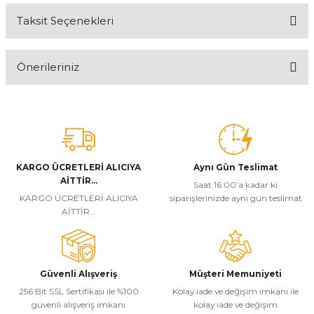
Taksit Seçenekleri
Bu ürüne ilk yorumu siz yapın!
Önerileriniz
Yorum Yaz
Bu ürünün fiyat bilgisi, resim, ürün açıklamalarında ve diğer
konularda yetersiz gördüğünüz noktaları öneri formunu kullanarak
tarafımıza iletebilirsiniz.
Görüş ve önerileriniz için teşekkür ederiz.
KARGO ÜCRETLERİ ALICIYA
Aynı Gün Teslimat
Ürün resmi kalitesiz, bozuk veya görüntülenemiyor.
AİTTİR...
Saat 16:00’a kadar ki
Ürün açıklamasında eksik bilgiler bulunuyor.
KARGO ÜCRETLERİ ALICIYA
siparişlerinizde aynı gün teslimat
AİTTİR...
Ürün bilgilerinde hatalar bulunuyor.
Ürün fiyatı diğer sitelerden daha pahalı.
Bu ürüne benzer farklı alternatifler olmalı.
Güvenli Alışveriş
Müşteri Memuniyeti
256 Bit SSL Sertifikası ile %100
Kolay iade ve değişim imkanı ile
güvenli alışveriş imkanı
kolay iade ve değişim