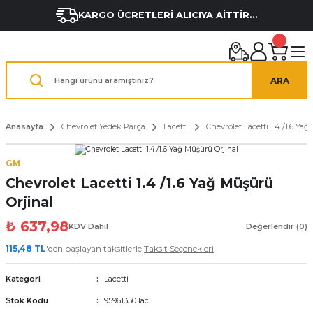
KARGO ÜCRETLERİ ALICIYA AİTTİR...
ARA
Anasayfa
Chevrolet Yedek Parça
Lacetti
Chevrolet Lacetti 1.4 /1.6 Ya
GM
Chevrolet Lacetti 1.4 /1.6 Yağ Müşürü
Orjinal
₺ 637,98
KDV Dahil
Değerlendir (0)
115,48 TL
'den başlayan taksitlerle!
Taksit Seçenekleri
Kategori
Lacetti
Stok Kodu
95961350 lac