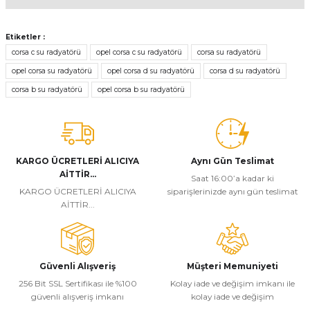
Bu ürünün fiyat bilgisi, resim, ürün açıklamalarında ve diğer
konularda yetersiz gördüğünüz noktaları öneri formunu kullanarak
Etiketler :
tarafımıza iletebilirsiniz.
corsa c su radyatörü
opel corsa c su radyatörü
corsa su radyatörü
Görüş ve önerileriniz için teşekkür ederiz.
opel corsa su radyatörü
opel corsa d su radyatörü
corsa d su radyatörü
corsa b su radyatörü
opel corsa b su radyatörü
Ürün resmi kalitesiz, bozuk veya görüntülenemiyor.
Ürün açıklamasında eksik bilgiler bulunuyor.
Ürün bilgilerinde hatalar bulunuyor.
Ürün fiyatı diğer sitelerden daha pahalı.
KARGO ÜCRETLERİ ALICIYA
Aynı Gün Teslimat
AİTTİR...
Bu ürüne benzer farklı alternatifler olmalı.
Saat 16:00’a kadar ki
KARGO ÜCRETLERİ ALICIYA
siparişlerinizde aynı gün teslimat
AİTTİR...
Güvenli Alışveriş
Müşteri Memuniyeti
Gönder
256 Bit SSL Sertifikası ile %100
Kolay iade ve değişim imkanı ile
güvenli alışveriş imkanı
kolay iade ve değişim