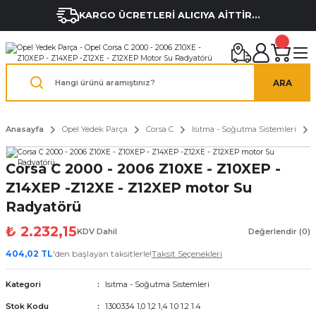
KARGO ÜCRETLERİ ALICIYA AİTTİR...
ARA
Anasayfa
Opel Yedek Parça
Corsa C
Isıtma - Soğutma Sistemleri
Corsa C 2000 - 2006 Z10XE - Z10XEP -
Z14XEP -Z12XE - Z12XEP motor Su
Radyatörü
₺ 2.232,15
KDV Dahil
Değerlendir (0)
404,02 TL
'den başlayan taksitlerle!
Taksit Seçenekleri
Kategori
Isıtma - Soğutma Sistemleri
Stok Kodu
1300334 1,0 1,2 1,4 1.0 1.2 1.4