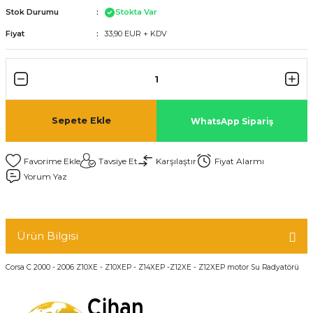
Stok Durumu
Stokta Var
Fiyat
33,90 EUR + KDV
Sepete Ekle
WhatsApp Sipariş
Tavsiye Et
Karşılaştır
Fiyat Alarmı
Yorum Yaz
Ürün Bilgisi
Corsa C 2000 - 2006 Z10XE - Z10XEP - Z14XEP -Z12XE - Z12XEP motor Su Radyatörü