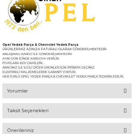
Opel Yedek Parça & Chevrolet Yedek Parça
ÜRÜNLERİMİZ ADINIZA FATURALI OLARAK GÖNDERİLMEKTEDİR.
ANLAŞMALI KARGO İLE GÖNDERİLMEKTEDİR.
AYNI GÜN İÇİNDE KARGOYA VERİLİR.
FİYATLARA KDV DAHİLDİR..
ARACINIZ İLE İLGİLİ DİĞER ÜRÜNLER İÇİN İRTİBATA GEÇİNİZ.
ELEKTRİKLİ MALZEMELERDE GARANTİ YOKTUR.
HER TÜRLÜ OPEL YEDEK PARÇA & CHEVROLET YEDEK PARÇA TEDARİK EDİLİR.
Yorumlar
Taksit Seçenekleri
Bu ürüne ilk yorumu siz yapın!
Önerileriniz
Yorum Yaz