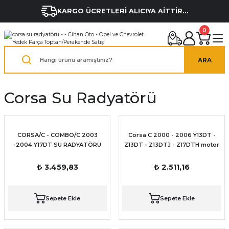
KARGO ÜCRETLERİ ALICIYA AİTTİR...
0
ARA
Corsa Su Radyatörü
CORSA/C - COMBO/C 2003
Corsa C 2000 - 2006 Y13DT -
-2004 Y17DT SU RADYATÖRÜ
Z13DT - Z13DTJ - Z17DTH motor
İTHAL
Su Radyatörü
₺ 3.459,83
₺ 2.511,16
Sepete Ekle
Sepete Ekle