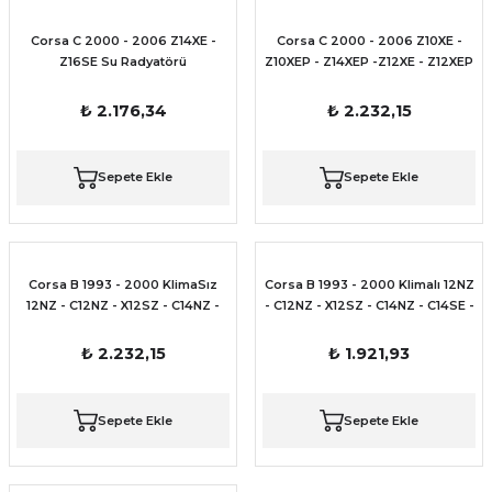
Corsa C 2000 - 2006 Z14XE -
Corsa C 2000 - 2006 Z10XE -
Z16SE Su Radyatörü
Z10XEP - Z14XEP -Z12XE - Z12XEP
motor Su Radyatörü
₺ 2.176,34
₺ 2.232,15
Sepete Ekle
Sepete Ekle
Corsa B 1993 - 2000 KlimaSız
Corsa B 1993 - 2000 Klimalı 12NZ
12NZ - C12NZ - X12SZ - C14NZ -
- C12NZ - X12SZ - C14NZ - C14SE -
C14SE - C16XE - X16XE - C14SEL -
C16XE - X16XE - C14SEL - X14XE -
X14XE - C16SEL - X14SZ motor için
C16SEL - X14SZ motor için Su
₺ 2.232,15
₺ 1.921,93
Su Radyatörü
Radyatörü
Sepete Ekle
Sepete Ekle