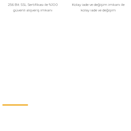
256 Bit SSL Sertifikası ile %100
Kolay iade ve değişim imkanı ile
güvenli alışveriş imkanı
kolay iade ve değişim
Kurumsal
Alışveriş
Kategoriler
Müşteri Hizmetleri
0549 713 07 74-0555 820 91 75
0532 264 25 39-0549 713 07 79