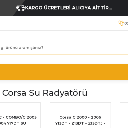
KARGO ÜCRETLERİ ALICIYA AİTTİR...
0
 Corsa Su Radyatörü
C - COMBO/C 2003
Corsa C 2000 - 2006
004 Y17DT SU
Y13DT - Z13DT - Z13DTJ -