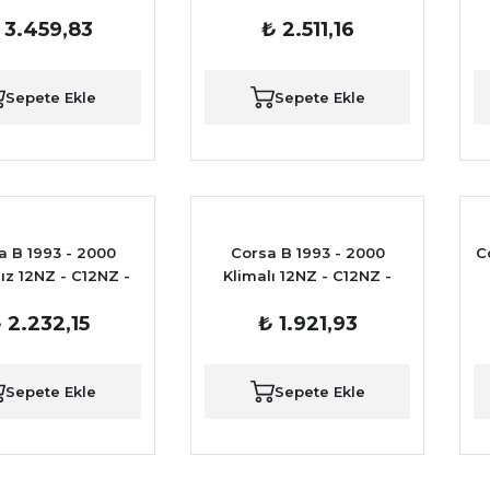
YATÖRÜ İTHAL
Z17DTH motor Su
 3.459,83
₺ 2.511,16
Radyatörü
Sepete Ekle
Sepete Ekle
a B 1993 - 2000
Corsa B 1993 - 2000
C
ız 12NZ - C12NZ -
Klimalı 12NZ - C12NZ -
- C14NZ - C14SE -
X12SZ - C14NZ - C14SE -
K
 2.232,15
₺ 1.921,93
 X16XE - C14SEL -
C16XE - X16XE - C14SEL -
- C16SEL - X14SZ
X14XE - C16SEL - X14SZ
için Su Radyatörü
motor için Su Radyatörü
Sepete Ekle
Sepete Ekle