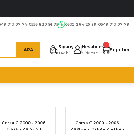
549 713 07 74-0555 820 91 75
0532 264 25 39-0549 713 07 79
Sipariş
Hesabım
ARA
Sepetim
Takibi
Giriş Yap
Corsa C 2000 - 2006
Corsa C 2000 - 2006
Z14XE - Z16SE Su
Z10XE - Z10XEP - Z14XEP -