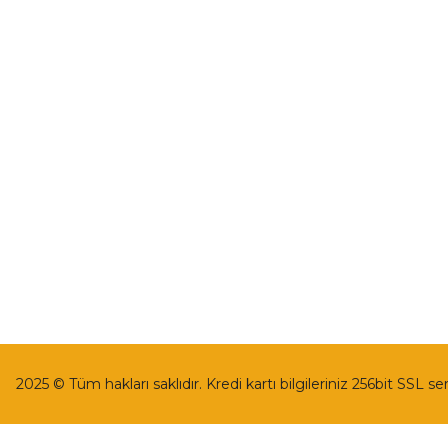
İletişim
Mesafeli Satı
İletişim Formu
Gizlilik ve Güv
Havale Bildirim Formu
İptal İade Koşu
Kargo Takibi
Kişisel Veriler 
2025 © Tüm hakları saklıdır. Kredi kartı bilgileriniz 256bit SSL se