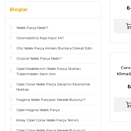
RAD
₺
Bloglar
Yedek Parça Nedir?
Otomobiliniz Kışa Hazır Mı?
Oto Yedek Parça Alırken Bunlara Dikkat Edin
Orijinal Yedek Parça Nedir?
Cors
Opel Modellerinin Yedek Parça Stokları
KlimaS
Tükenmeden Satın Alın
X12SZ 
Opel Corsa Yedek Parça Satışının Ekonomik
₺
C16XE -
Noktası
X14XE 
motor 
İnsignia Yedek Parçaları Nerede Bulunur?
Opel Insignia Yedek Parça
Kolay Opel Corsa Yedek Parça Temini
Opel Corsa Yedek Parça Nerede Bulunur?