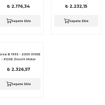
Radyatörü
Z12XE - Z12XEP motor Su
₺ 2.176,34
₺ 2.232,15
Radyatörü
Sepete Ekle
Sepete Ekle
orsa B 1993 - 2000 X10XE
- X12XE Zincirli Motor
limaSız Düz vites için Su
₺ 2.326,57
Radyatörü
Sepete Ekle