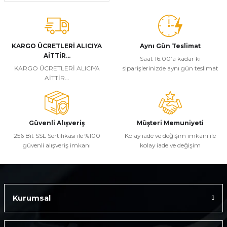
KARGO ÜCRETLERİ ALICIYA
Aynı Gün Teslimat
AİTTİR...
Saat 16:00’a kadar ki
KARGO ÜCRETLERİ ALICIYA
siparişlerinizde aynı gün teslimat
AİTTİR...
Güvenli Alışveriş
Müşteri Memuniyeti
256 Bit SSL Sertifikası ile %100
Kolay iade ve değişim imkanı ile
güvenli alışveriş imkanı
kolay iade ve değişim
Kurumsal