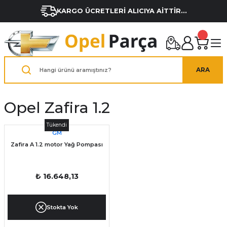
KARGO ÜCRETLERİ ALICIYA AİTTİR...
ARA
Opel Zafira 1.2
Tükendi
GM
Zafira A 1.2 motor Yağ Pompası
₺ 16.648,13
Stokta Yok