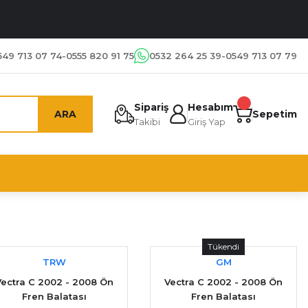
549 713 07 74-0555 820 91 75
0532 264 25 39-0549 713 07 79
Sipariş
Hesabım
ARA
Sepetim
Takibi
Giriş Yap
Tükendi
TRW
GM
Vectra C 2002 - 2008 Ön
Vectra C 2002 - 2008 Ön
Fren Balatası
Fren Balatası