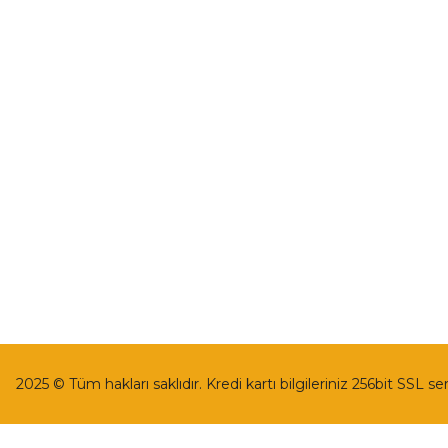
İletişim
Mesafeli Satı
İletişim Formu
Gizlilik ve Güv
Havale Bildirim Formu
İptal İade Koşu
Kargo Takibi
Kişisel Veriler 
2025 © Tüm hakları saklıdır. Kredi kartı bilgileriniz 256bit SSL se