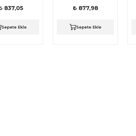
1,8/2,0 motor için Ön Fren
₺ 837,05
₺ 877,98
Balatası
Sepete Ekle
Sepete Ekle