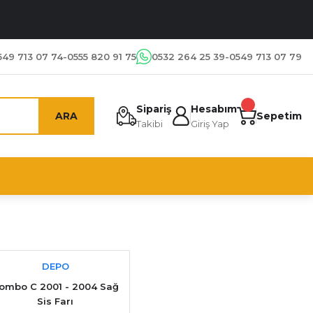
549 713 07 74-0555 820 91 75
0532 264 25 39-0549 713 07 79
Sipariş
Hesabım
ARA
Sepetim
Takibi
Giriş Yap
DEPO
ombo C 2001 - 2004 Sağ
Sis Farı