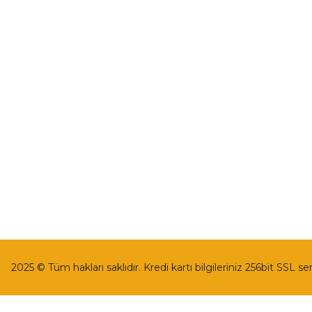
İletişim
Mesafeli Satı
İletişim Formu
Gizlilik ve Güv
Havale Bildirim Formu
İptal İade Koşu
Kargo Takibi
Kişisel Veriler 
2025 © Tüm hakları saklıdır. Kredi kartı bilgileriniz 256bit SSL se