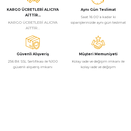
Ürün fiyatı diğer sitelerden daha pahalı.
KARGO ÜCRETLERİ ALICIYA
Aynı Gün Teslimat
AİTTİR...
Bu ürüne benzer farklı alternatifler olmalı.
Saat 16:00’a kadar ki
KARGO ÜCRETLERİ ALICIYA
siparişlerinizde aynı gün teslimat
AİTTİR...
Güvenli Alışveriş
Müşteri Memuniyeti
Gönder
256 Bit SSL Sertifikası ile %100
Kolay iade ve değişim imkanı ile
güvenli alışveriş imkanı
kolay iade ve değişim
Kurumsal
Alışveriş