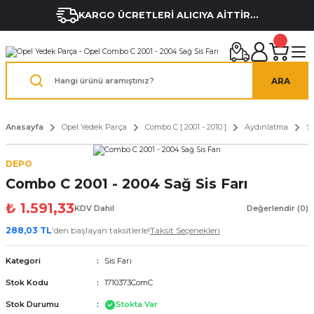
KARGO ÜCRETLERİ ALICIYA AİTTİR...
ARA
Anasayfa
Opel Yedek Parça
Combo C [ 2001 - 2010 ]
Aydınlatma
Si
DEPO
Combo C 2001 - 2004 Sağ Sis Farı
₺ 1.591,33
KDV Dahil
Değerlendir (0)
288,03 TL
'den başlayan taksitlerle!
Taksit Seçenekleri
Kategori
Sis Farı
Stok Kodu
1710373ComC
Stok Durumu
Stokta Var