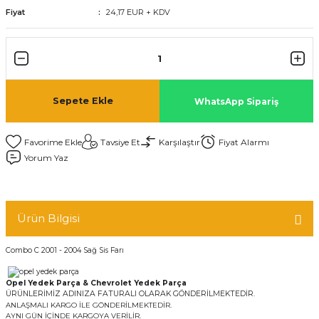
Fiyat
24,17 EUR + KDV
Sepete Ekle
WhatsApp Sipariş
Tavsiye Et
Karşılaştır
Fiyat Alarmı
Yorum Yaz
Ürün Bilgisi
Combo C 2001 - 2004 Sağ Sis Farı
Opel Yedek Parça & Chevrolet Yedek Parça
ÜRÜNLERİMİZ ADINIZA FATURALI OLARAK GÖNDERİLMEKTEDİR.
ANLAŞMALI KARGO İLE GÖNDERİLMEKTEDİR.
AYNI GÜN İÇİNDE KARGOYA VERİLİR.