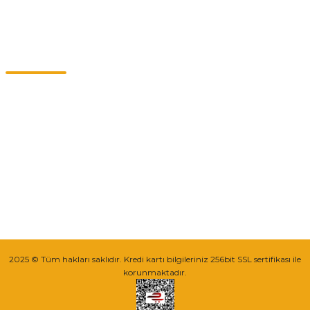
Kategoriler
Müşteri Hizmetleri
0549 713 07 74-0555 820 91 75
0532 264 25 39-0549 713 07 79
info@eticaret.com.tr
İletişim Bilgilerimiz
Sipariş Takibi
2025 © Tüm hakları saklıdır. Kredi kartı bilgileriniz 256bit SSL sertifikası ile
korunmaktadır.