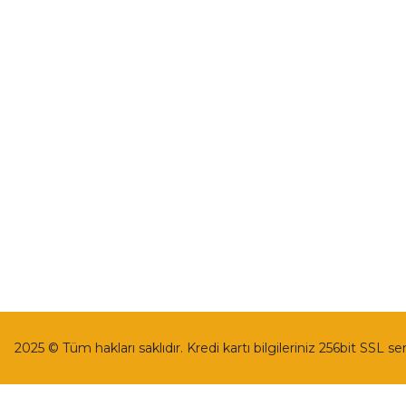
İletişim
Mesafeli Satı
İletişim Formu
Gizlilik ve Güv
Havale Bildirim Formu
İptal İade Koşu
Kargo Takibi
Kişisel Veriler 
2025 © Tüm hakları saklıdır. Kredi kartı bilgileriniz 256bit SSL se