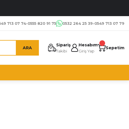
549 713 07 74-0555 820 91 75
0532 264 25 39-0549 713 07 79
Sipariş
Hesabım
ARA
Sepetim
Takibi
Giriş Yap