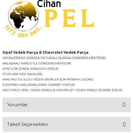
Opel Yedek Parça & Chevrolet Yedek Parça
ÜRÜNLERİMİZ ADINIZA FATURALI OLARAK GÖNDERİLMEKTEDİR.
ANLAŞMALI KARGO İLE GÖNDERİLMEKTEDİR.
AYNI GÜN İÇİNDE KARGOYA VERİLİR.
FİYATLARA KDV DAHİLDİR..
ARACINIZ İLE İLGİLİ DİĞER ÜRÜNLER İÇİN İRTİBATA GEÇİNİZ.
ELEKTRİKLİ MALZEMELERDE GARANTİ YOKTUR.
HER TÜRLÜ OPEL YEDEK PARÇA & CHEVROLET YEDEK PARÇA TEDARİK EDİLİR.
Yorumlar
Taksit Seçenekleri
Bu ürüne ilk yorumu siz yapın!