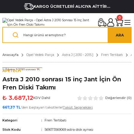
KARGO ÜCRETLERİ ALICIYA AİTTİR...
0
ARA
Anasayfa
Opel Yedek Parça
Astra J [ 2010 - 2015 ]
Fren Tertibatı
As
APETECH
Astra J 2010 sonrası 15 inç Jant İçin Ön
Fren Diski Takımı
₺ 3.687,12
KDV Dahil
Değerlendir (0)
667,37 TL
'den başlayan taksitlerle!
Taksit Seçenekleri
Kategori
Fren Tertibatı
Stok Kodu
569073569069 astra disk aynası