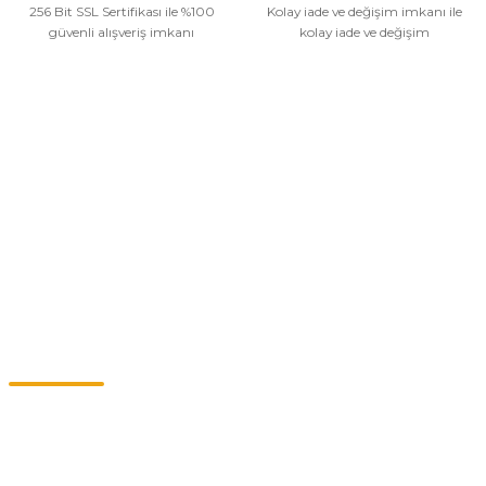
256 Bit SSL Sertifikası ile %100
Kolay iade ve değişim imkanı ile
güvenli alışveriş imkanı
kolay iade ve değişim
Kurumsal
Alışveriş
Kategoriler
Müşteri Hizmetleri
0549 713 07 74-0555 820 91 75
0532 264 25 39-0549 713 07 79