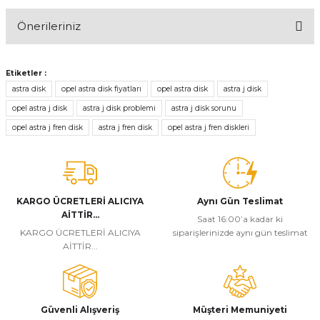
Önerileriniz
Yorum Yaz
Bu ürünün fiyat bilgisi, resim, ürün açıklamalarında ve diğer
konularda yetersiz gördüğünüz noktaları öneri formunu kullanarak
Etiketler :
tarafımıza iletebilirsiniz.
astra disk
opel astra disk fiyatları
opel astra disk
astra j disk
Görüş ve önerileriniz için teşekkür ederiz.
opel astra j disk
astra j disk problemi
astra j disk sorunu
opel astra j fren disk
astra j fren disk
opel astra j fren diskleri
Ürün resmi kalitesiz, bozuk veya görüntülenemiyor.
Ürün açıklamasında eksik bilgiler bulunuyor.
Ürün bilgilerinde hatalar bulunuyor.
Ürün fiyatı diğer sitelerden daha pahalı.
KARGO ÜCRETLERİ ALICIYA
Aynı Gün Teslimat
AİTTİR...
Bu ürüne benzer farklı alternatifler olmalı.
Saat 16:00’a kadar ki
KARGO ÜCRETLERİ ALICIYA
siparişlerinizde aynı gün teslimat
AİTTİR...
Güvenli Alışveriş
Müşteri Memuniyeti
Gönder