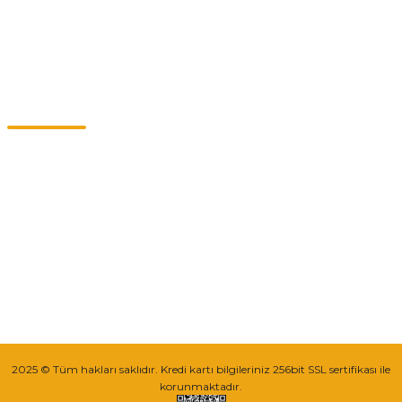
Kategoriler
Müşteri Hizmetleri
0549 713 07 74-0555 820 91 75
0532 264 25 39-0549 713 07 79
info@eticaret.com.tr
İletişim Bilgilerimiz
Sipariş Takibi
2025 © Tüm hakları saklıdır. Kredi kartı bilgileriniz 256bit SSL sertifikası ile
korunmaktadır.