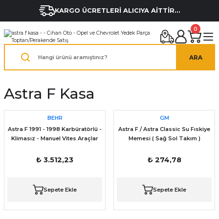
KARGO ÜCRETLERİ ALICIYA AİTTİR...
0
ARA
Astra F Kasa
BEHR
GM
Astra F 1991 - 1998 Karbüratörlü -
Astra F / Astra Classic Su Fıskiye
Klimasız - Manuel Vites Araçlar
Memesi ( Sağ Sol Takım )
için SU Radyatörü
₺ 3.512,23
₺ 274,78
Sepete Ekle
Sepete Ekle