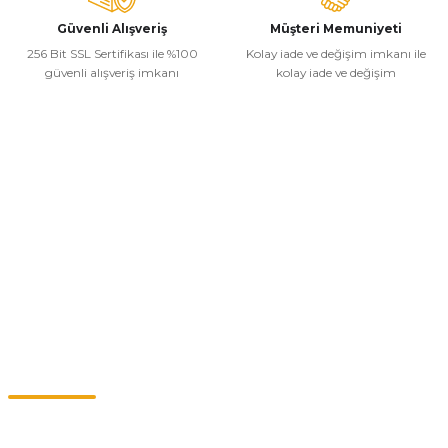
Güvenli Alışveriş
Müşteri Memuniyeti
256 Bit SSL Sertifikası ile %100
Kolay iade ve değişim imkanı ile
güvenli alışveriş imkanı
kolay iade ve değişim
Kurumsal
Alışveriş
Kategoriler
Müşteri Hizmetleri
0549 713 07 74-0555 820 91 75