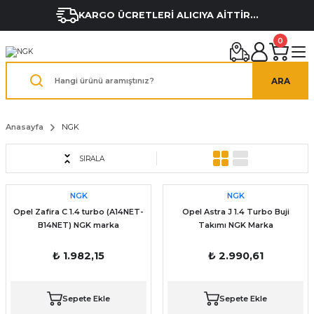
KARGO ÜCRETLERİ ALICIYA AİTTİR...
0
ARA
Anasayfa
NGK
SIRALA
NGK
NGK
Opel Zafira C 1.4 turbo (A14NET-
Opel Astra J 1.4 Turbo Buji
B14NET) NGK marka
Takımı NGK Marka
₺ 1.982,15
₺ 2.990,61
Sepete Ekle
Sepete Ekle