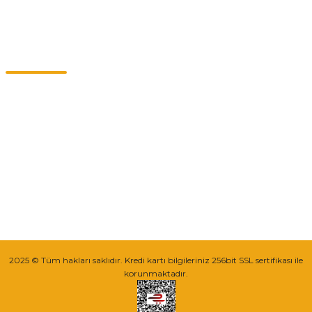
Kategoriler
Müşteri Hizmetleri
0549 713 07 74-0555 820 91 75
0532 264 25 39-0549 713 07 79
info@eticaret.com.tr
İletişim Bilgilerimiz
Sipariş Takibi
2025 © Tüm hakları saklıdır. Kredi kartı bilgileriniz 256bit SSL sertifikası ile
korunmaktadır.