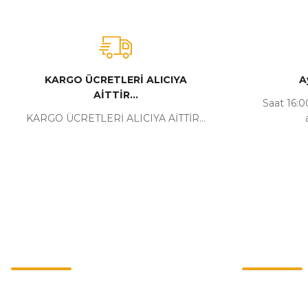
KARGO ÜCRETLERİ ALICIYA
A
AİTTİR...
Saat 16:00
KARGO ÜCRETLERİ ALICIYA AİTTİR...
Kurumsal
Alışveriş
İletişim
Mesafeli Satı