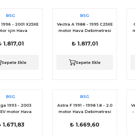
BSG
BSG
 1996 - 2001 X25XE
Vectra A 1988 - 1995 C25XE
tor için Hava
motor Hava Debimetresi
m
tresi YAN SANAYİ
YAN SANAYİ
₺ 1.817,01
₺ 1.817,01
Sepete Ekle
Sepete Ekle
BSG
BSG
a 1993 - 2003
Astra F 1991 - 1998 1.8 - 2.0
V
EV motor Hava
motor Hava Debimetresi
-
tresi YAN SANAYİ
YAN SANAYİ
 1.671,83
₺ 1.669,60