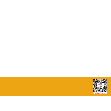
0532 264 25 39-0549 713 07 79
info@eticaret.com.tr
İletişim Bilgilerimiz
Sipariş Takibi