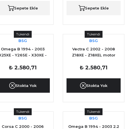
Sepete Ekle
Sepete Ekle
Tükendi
Tükendi
BSG
BSG
Omega B 1994 - 2003
Vectra C 2002 - 2008
X25XE - Y26SE - X30XE -
Z18XE - Z18XEL motor
Y32SE motor için Hava
Hava Debimetresi YAN
₺ 2.580,71
₺ 2.580,71
Debimetresi
SANAYİ
Stokta Yok
Stokta Yok
Tükendi
Tükendi
BSG
BSG
Corsa C 2000 - 2006
Omega B 1994 - 2003 2.2