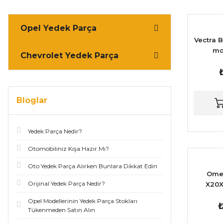
Opel Yedek Parça
Vectra B
mo
Chevrolet Yedek Parça
Debime
Bloglar
Yedek Parça Nedir?
Otomobiliniz Kışa Hazır Mı?
Oto Yedek Parça Alırken Bunlara Dikkat Edin
Omeg
Orijinal Yedek Parça Nedir?
X20X
Debime
Opel Modellerinin Yedek Parça Stokları
₺
Tükenmeden Satın Alın