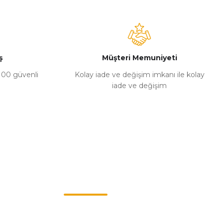
ş
Müşteri Memuniyeti
%100 güvenli
Kolay iade ve değişim imkanı ile kolay
iade ve değişim
Müşteri Hizmetleri
0549 713 07 74-0555 820 91 75