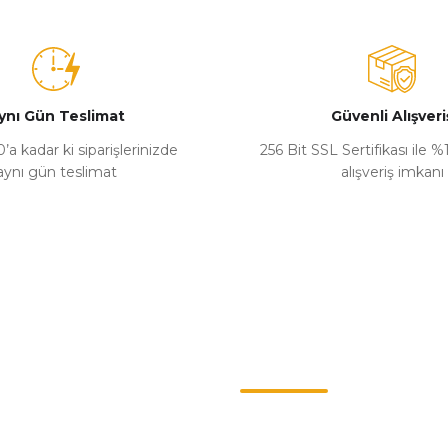
ynı Gün Teslimat
Güvenli Alışveri
’a kadar ki siparişlerinizde
256 Bit SSL Sertifikası ile 
aynı gün teslimat
alışveriş imkanı
Kategoriler
ş Sözleşmesi
Chevrolet