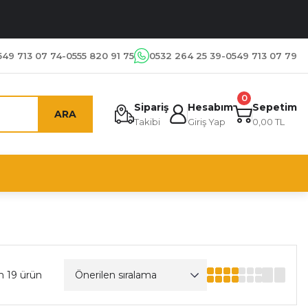
549 713 07 74-0555 820 91 75
0532 264 25 39-0549 713 07 79
0
Sipariş
Hesabım
Sepetim
ARA
Takibi
Giriş Yap
0,00 TL
m 19 ürün