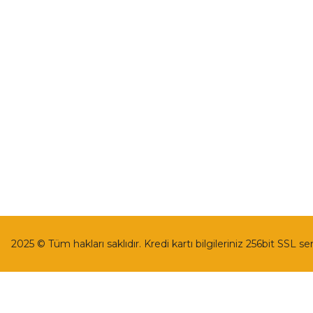
İletişim Formu
Gizlilik ve Güv
Havale Bildirim Formu
İptal İade Koşu
Kargo Takibi
Kişisel Veriler 
2025 © Tüm hakları saklıdır. Kredi kartı bilgileriniz 256bit SSL se