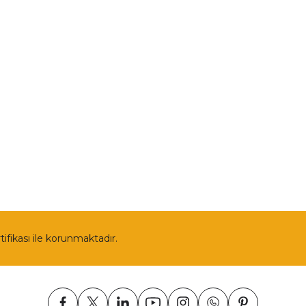
enlik
Opel
llari
Renault
Politikası
Skoda
Ford
Tüm Kategoriler
rtifikası ile korunmaktadır.