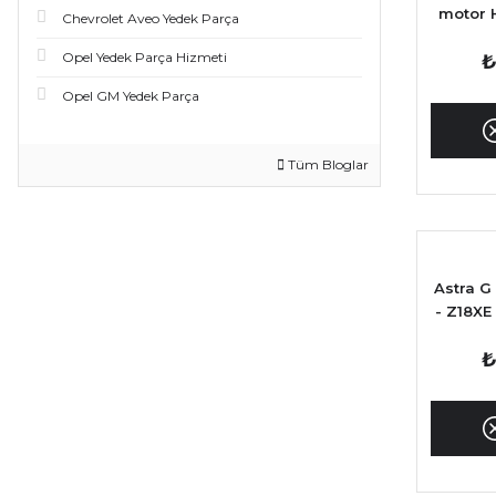
motor 
Chevrolet Aveo Yedek Parça
Opel Yedek Parça Hizmeti
₺
Opel GM Yedek Parça
Tüm Bloglar
Astra G
- Z18XE
- X20
₺
Debime