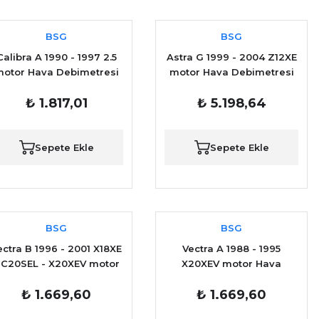
BSG
BSG
Calibra A 1990 - 1997 2.5
Astra G 1999 - 2004 Z12XE
otor Hava Debimetresi
motor Hava Debimetresi
YAN SANAYİ
BOSCH
₺ 1.817,01
₺ 5.198,64
Sepete Ekle
Sepete Ekle
BSG
BSG
ectra B 1996 - 2001 X18XE
Vectra A 1988 - 1995
 C20SEL - X20XEV motor
X20XEV motor Hava
Hava Debimetresi YAN
Debimetresi YAN SANAYİ
₺ 1.669,60
₺ 1.669,60
SANAYİ