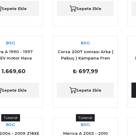
Sepete Ekle
Sepete Ekle
BSG
BSG
ra A 1990 - 1997
Corsa 2007 sonrası Arka (
EV motor Hava
Pabuç ) Kampana Fren
tresi YAN SANAYİ
Balatası
 1.669,60
₺ 697,99
Sepete Ekle
Sepete Ekle
Tükendi
Tükendi
BSG
BSG
 2004 - 2009 Z18XE
Meriva A 2003 - 2010