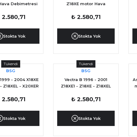
Hava Debimetresi
Z18XE motor Hava
YAN SANAYİ
Debimetresi YAN SANAYİ
 2.580,71
₺ 2.580,71
Stokta Yok
Stokta Yok
Tükendi
Tükendi
BSG
BSG
 1999 - 2004 X18XE
Vectra B 1996 - 2001
A
 - Z18XEL - X20XER
Z18XE1 - Z18XE - Z18XEL
m
XEV motor Hava
motor için Hava
 2.580,71
₺ 2.580,71
tresi YAN SANAYİ
Debimetresi YAN SANAYİ
Stokta Yok
Stokta Yok