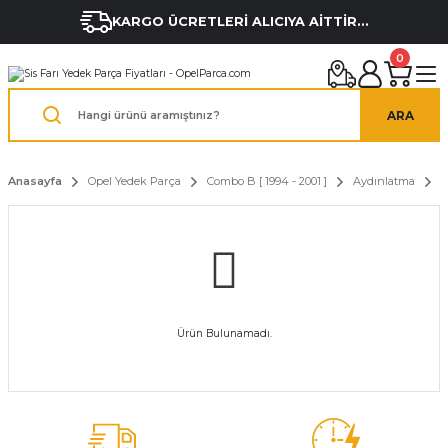
KARGO ÜCRETLERİ ALICIYA AİTTİR...
0
ARA
Anasayfa
Opel Yedek Parça
Combo B [ 1994 - 2001 ]
Aydınlatma
S
Ürün Bulunamadı.