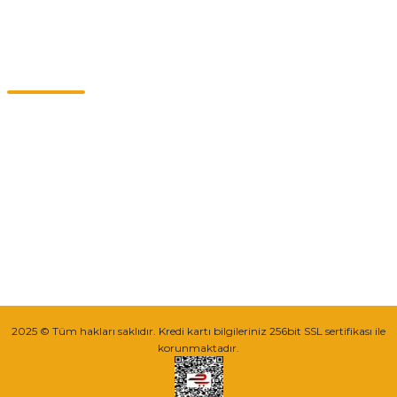
Kategoriler
Müşteri Hizmetleri
0549 713 07 74-0555 820 91 75
0532 264 25 39-0549 713 07 79
info@eticaret.com.tr
İletişim Bilgilerimiz
Sipariş Takibi
2025 © Tüm hakları saklıdır. Kredi kartı bilgileriniz 256bit SSL sertifikası ile
korunmaktadır.