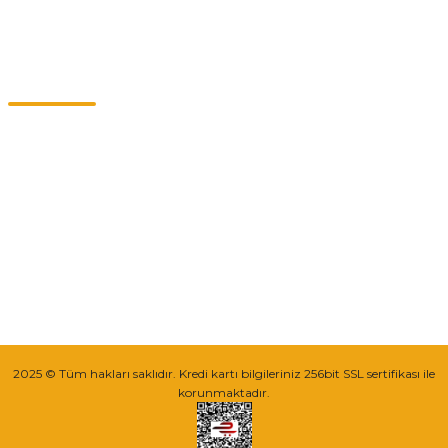
Kategoriler
Müşteri Hizmetleri
0549 713 07 74-0555 820 91 75
0532 264 25 39-0549 713 07 79
info@eticaret.com.tr
İletişim Bilgilerimiz
Sipariş Takibi
2025 © Tüm hakları saklıdır. Kredi kartı bilgileriniz 256bit SSL sertifikası ile
korunmaktadır.