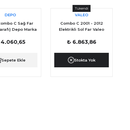
Tükendi
DEPO
VALEO
Combo C Sağ Far
Combo C 2001 - 2012
Tarafı) Depo Marka
Elektrikli Sol Far Valeo
Marka
 4.060,65
₺ 6.863,86
Sepete Ekle
Stokta Yok