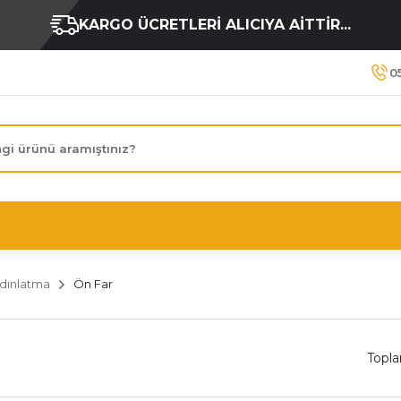
KARGO ÜCRETLERİ ALICIYA AİTTİR...
0
dınlatma
Ön Far
Topl