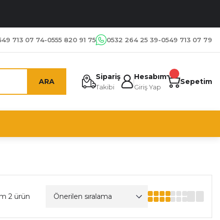
549 713 07 74-0555 820 91 75
0532 264 25 39-0549 713 07 79
Sipariş
Hesabım
ARA
Sepetim
Takibi
Giriş Yap
am 2 ürün