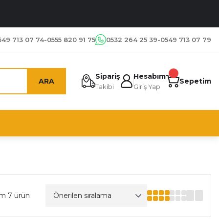
549 713 07 74-0555 820 91 75
0532 264 25 39-0549 713 07 79
Sipariş
Hesabım
ARA
Sepetim
Takibi
Giriş Yap
m 7 ürün