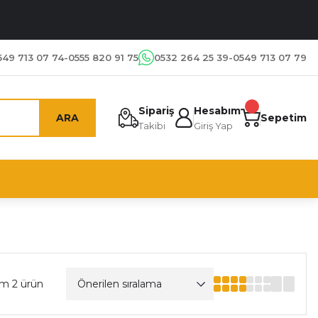
549 713 07 74-0555 820 91 75
0532 264 25 39-0549 713 07 79
Sipariş
Hesabım
ARA
Sepetim
Takibi
Giriş Yap
am 2 ürün