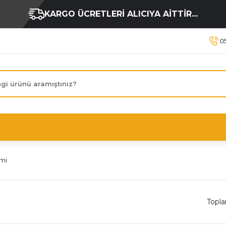
KARGO ÜCRETLERİ ALICIYA AİTTİR...
0
mi
Topl