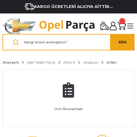
KARGO ÜCRETLERİ ALICIYA AİTTİR...
ARA
Anasayfa
Opel Yedek Parça
Astra K
Aksesuar
Anten
Ürün Bulunamadı.