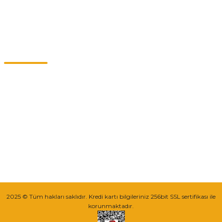
Kategoriler
Müşteri Hizmetleri
0549 713 07 74-0555 820 91 75
0532 264 25 39-0549 713 07 79
info@eticaret.com.tr
İletişim Bilgilerimiz
Sipariş Takibi
2025 © Tüm hakları saklıdır. Kredi kartı bilgileriniz 256bit SSL sertifikası ile
korunmaktadır.