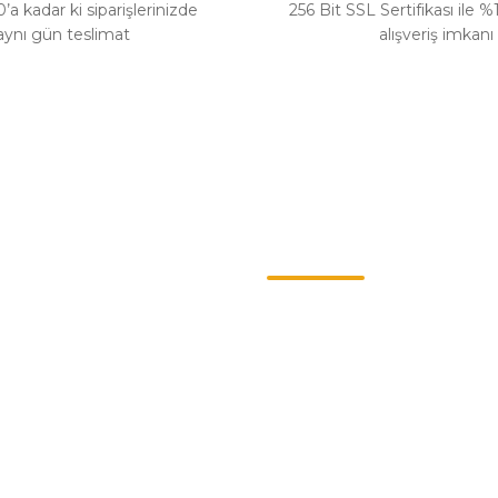
’a kadar ki siparişlerinizde
256 Bit SSL Sertifikası ile 
aynı gün teslimat
alışveriş imkanı
Kategoriler
ş Sözleşmesi
Chevrolet
enlik
Opel
llari
Renault
Politikası
Skoda