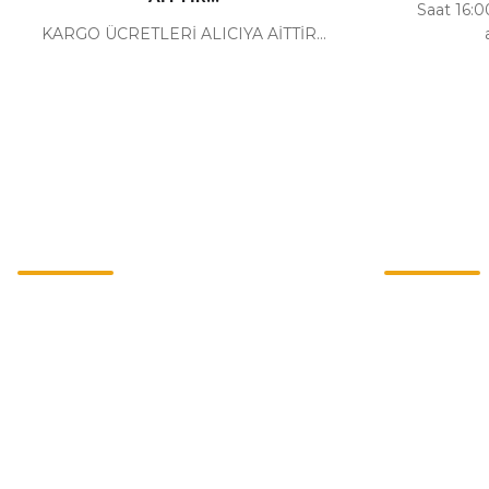
Saat 16:00
KARGO ÜCRETLERİ ALICIYA AİTTİR...
Kurumsal
Alışveriş
İletişim
Mesafeli Satı
İletişim Formu
Gizlilik ve Güv
Havale Bildirim Formu
İptal İade Koşu
Kargo Takibi
Kişisel Veriler 