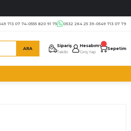
549 713 07 74-0555 820 91 75
0532 264 25 39-0549 713 07 79
Sipariş
Hesabım
ARA
Sepetim
Takibi
Giriş Yap