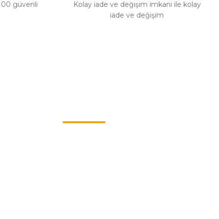
%100 güvenli
Kolay iade ve değişim imkanı ile kolay
iade ve değişim
Müşteri Hizmetleri
0549 713 07 74-0555 820 91 75
0532 264 25 39-0549 713 07 79
info@eticaret.com.tr
İletişim Bilgilerimiz