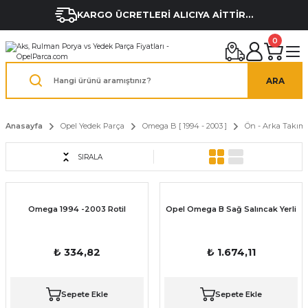
KARGO ÜCRETLERİ ALICIYA AİTTİR...
0
ARA
Anasayfa
Opel Yedek Parça
Omega B [ 1994 - 2003 ]
Ön - Arka Takım
SIRALA
Omega 1994 -2003 Rotil
Opel Omega B Sağ Salıncak Yerli
₺ 334,82
₺ 1.674,11
Sepete Ekle
Sepete Ekle