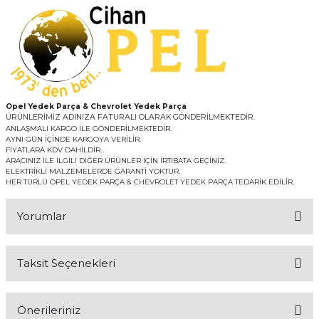
Opel Yedek Parça & Chevrolet Yedek Parça
ÜRÜNLERİMİZ ADINIZA FATURALI OLARAK GÖNDERİLMEKTEDİR.
ANLAŞMALI KARGO İLE GÖNDERİLMEKTEDİR.
AYNI GÜN İÇİNDE KARGOYA VERİLİR.
FİYATLARA KDV DAHİLDİR..
ARACINIZ İLE İLGİLİ DİĞER ÜRÜNLER İÇİN İRTİBATA GEÇİNİZ.
ELEKTRİKLİ MALZEMELERDE GARANTİ YOKTUR.
HER TÜRLÜ OPEL YEDEK PARÇA & CHEVROLET YEDEK PARÇA TEDARİK EDİLİR.
Yorumlar
Taksit Seçenekleri
Bu ürüne ilk yorumu siz yapın!
Önerileriniz
Yorum Yaz