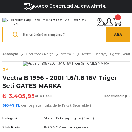
KARGO ÜCRETLERİ ALICIYA AİTTİR...
ARA
Anasayfa
Opel Yedek Parça
Vectra B
Motor - Debriyaj - Egzoz ( Yakıt 
GM
Vectra B 1996 - 2001 1.6/1.8 16V Triger
Seti GATES MARKA
₺ 3.405,93
KDV Dahil
Değerlendir (0)
616,47 TL
'den başlayan taksitlerle!
Taksit Seçenekleri
Kategori
Motor - Debriyaj - Egzoz ( Yakıt )
Stok Kodu
1606274GM vectra triger seti