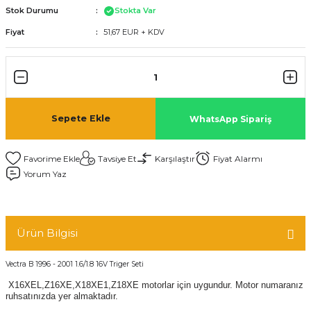
Stok Durumu
Stokta Var
Fiyat
51,67 EUR + KDV
Sepete Ekle
WhatsApp Sipariş
Tavsiye Et
Karşılaştır
Fiyat Alarmı
Yorum Yaz
Ürün Bilgisi
Vectra B 1996 - 2001 1.6/1.8 16V Triger Seti
X16XEL,Z16XE,X18XE1,Z18XE motorlar için uygundur. Motor numaranız
ruhsatınızda yer almaktadır.