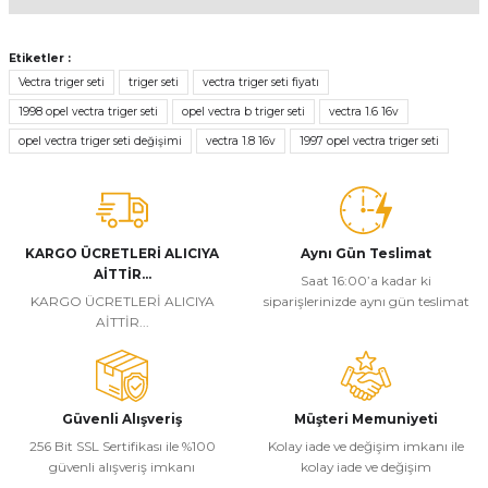
Bu ürünün fiyat bilgisi, resim, ürün açıklamalarında ve diğer
konularda yetersiz gördüğünüz noktaları öneri formunu kullanarak
Etiketler :
tarafımıza iletebilirsiniz.
Vectra triger seti
triger seti
vectra triger seti fiyatı
Görüş ve önerileriniz için teşekkür ederiz.
1998 opel vectra triger seti
opel vectra b triger seti
vectra 1.6 16v
opel vectra triger seti değişimi
vectra 1.8 16v
1997 opel vectra triger seti
Ürün resmi kalitesiz, bozuk veya görüntülenemiyor.
Ürün açıklamasında eksik bilgiler bulunuyor.
Ürün bilgilerinde hatalar bulunuyor.
Ürün fiyatı diğer sitelerden daha pahalı.
KARGO ÜCRETLERİ ALICIYA
Aynı Gün Teslimat
AİTTİR...
Bu ürüne benzer farklı alternatifler olmalı.
Saat 16:00’a kadar ki
KARGO ÜCRETLERİ ALICIYA
siparişlerinizde aynı gün teslimat
AİTTİR...
Güvenli Alışveriş
Müşteri Memuniyeti
Gönder
256 Bit SSL Sertifikası ile %100
Kolay iade ve değişim imkanı ile
güvenli alışveriş imkanı
kolay iade ve değişim