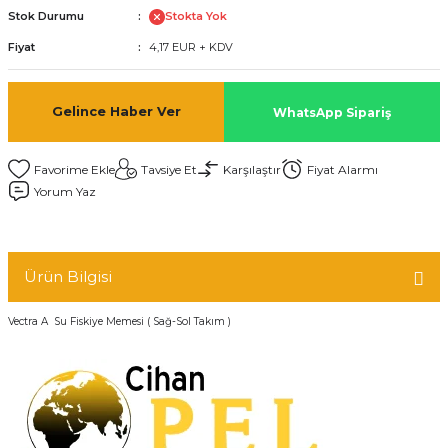
Stok Durumu
Stokta Yok
Fiyat
4,17 EUR + KDV
Gelince Haber Ver
WhatsApp Sipariş
Tavsiye Et
Karşılaştır
Fiyat Alarmı
Yorum Yaz
Ürün Bilgisi
Vectra A Su Fiskiye Memesi ( Sağ-Sol Takım )