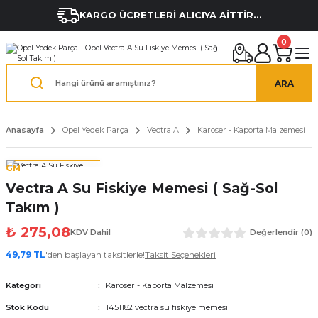
KARGO ÜCRETLERİ ALICIYA AİTTİR...
0
ARA
Anasayfa
Opel Yedek Parça
Vectra A
Karoser - Kaporta Malzemesi
GM
Vectra A Su Fiskiye Memesi ( Sağ-Sol
Takım )
₺ 275,08
KDV Dahil
Değerlendir (0)
49,79 TL
'den başlayan taksitlerle!
Taksit Seçenekleri
Kategori
Karoser - Kaporta Malzemesi
Stok Kodu
1451182 vectra su fiskiye memesi