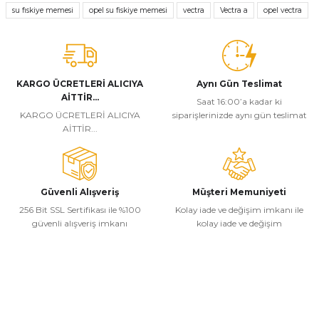
tarafımıza iletebilirsiniz.
su fıskiye memesi
opel su fiskiye memesi
vectra
Vectra a
opel vectra
Görüş ve önerileriniz için teşekkür ederiz.
Ürün resmi kalitesiz, bozuk veya görüntülenemiyor.
Ürün açıklamasında eksik bilgiler bulunuyor.
KARGO ÜCRETLERİ ALICIYA
Aynı Gün Teslimat
Ürün bilgilerinde hatalar bulunuyor.
AİTTİR...
Saat 16:00’a kadar ki
KARGO ÜCRETLERİ ALICIYA
siparişlerinizde aynı gün teslimat
Ürün fiyatı diğer sitelerden daha pahalı.
AİTTİR...
Bu ürüne benzer farklı alternatifler olmalı.
Güvenli Alışveriş
Müşteri Memuniyeti
256 Bit SSL Sertifikası ile %100
Kolay iade ve değişim imkanı ile
güvenli alışveriş imkanı
kolay iade ve değişim
Gönder
Kurumsal