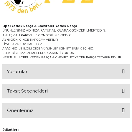
Opel Yedek Parça & Chevrolet Yedek Parça
ÜRÜNLERİMİZ ADINIZA FATURALI OLARAK GÖNDERİLMEKTEDİR.
ANLAŞMALI KARGO İLE GÖNDERİLMEKTEDİR.
AYNI GÜN İÇİNDE KARGOYA VERİLİR.
FİYATLARA KDV DAHİLDİR..
ARACINIZ İLE İLGİLİ DİĞER ÜRÜNLER İÇİN İRTİBATA GEÇİNİZ.
ELEKTRİKLİ MALZEMELERDE GARANTİ YOKTUR.
HER TÜRLÜ OPEL YEDEK PARÇA & CHEVROLET YEDEK PARÇA TEDARİK EDİLİR.
Yorumlar
Taksit Seçenekleri
Bu ürüne ilk yorumu siz yapın!
Önerileriniz
Yorum Yaz
Bu ürünün fiyat bilgisi, resim, ürün açıklamalarında ve diğer
konularda yetersiz gördüğünüz noktaları öneri formunu kullanarak
Etiketler :