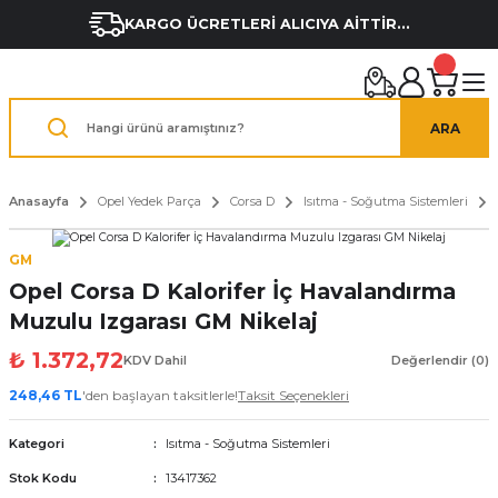
KARGO ÜCRETLERİ ALICIYA AİTTİR...
ARA
Anasayfa
Opel Yedek Parça
Corsa D
Isıtma - Soğutma Sistemleri
GM
Opel Corsa D Kalorifer İç Havalandırma
Muzulu Izgarası GM Nikelaj
₺ 1.372,72
KDV Dahil
Değerlendir (0)
248,46 TL
'den başlayan taksitlerle!
Taksit Seçenekleri
Kategori
Isıtma - Soğutma Sistemleri
Stok Kodu
13417362