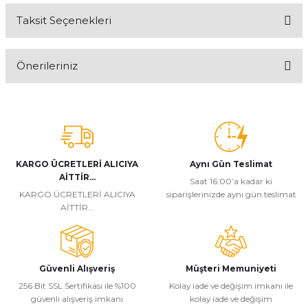
Taksit Seçenekleri
Bu ürüne ilk yorumu siz yapın!
Önerileriniz
Yorum Yaz
Bu ürünün fiyat bilgisi, resim, ürün açıklamalarında ve diğer
konularda yetersiz gördüğünüz noktaları öneri formunu kullanarak
tarafımıza iletebilirsiniz.
Görüş ve önerileriniz için teşekkür ederiz.
KARGO ÜCRETLERİ ALICIYA
Aynı Gün Teslimat
Ürün resmi kalitesiz, bozuk veya görüntülenemiyor.
AİTTİR...
Saat 16:00’a kadar ki
Ürün açıklamasında eksik bilgiler bulunuyor.
KARGO ÜCRETLERİ ALICIYA
siparişlerinizde aynı gün teslimat
AİTTİR...
Ürün bilgilerinde hatalar bulunuyor.
Ürün fiyatı diğer sitelerden daha pahalı.
Bu ürüne benzer farklı alternatifler olmalı.
Güvenli Alışveriş
Müşteri Memuniyeti
256 Bit SSL Sertifikası ile %100
Kolay iade ve değişim imkanı ile
güvenli alışveriş imkanı
kolay iade ve değişim