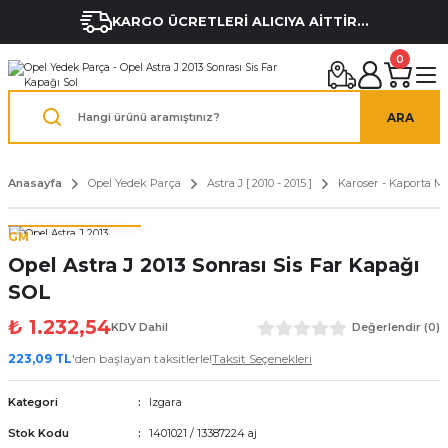
KARGO ÜCRETLERİ ALICIYA AİTTİR...
0
ARA
Anasayfa
Opel Yedek Parça
Astra J [ 2010 - 2015 ]
Karoser - Kaporta M
GM
Opel Astra J 2013 Sonrası Sis Far Kapağı
SOL
₺ 1.232,54
KDV Dahil
Değerlendir (0)
223,09 TL
'den başlayan taksitlerle!
Taksit Seçenekleri
Kategori
Izgara
Stok Kodu
1401021 / 13387224 aj