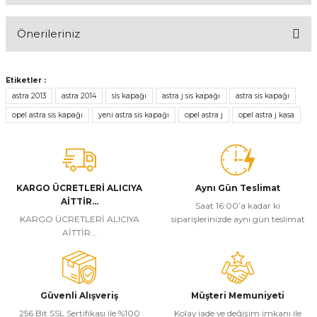
Önerileriniz
Yorum Yaz
Bu ürünün fiyat bilgisi, resim, ürün açıklamalarında ve diğer
konularda yetersiz gördüğünüz noktaları öneri formunu kullanarak
Etiketler :
tarafımıza iletebilirsiniz.
astra 2013
astra 2014
sis kapağı
astra j sis kapağı
astra sis kapağı
Görüş ve önerileriniz için teşekkür ederiz.
opel astra sis kapağı
yeni astra sis kapağı
opel astra j
opel astra j kasa
Ürün resmi kalitesiz, bozuk veya görüntülenemiyor.
Ürün açıklamasında eksik bilgiler bulunuyor.
Ürün bilgilerinde hatalar bulunuyor.
KARGO ÜCRETLERİ ALICIYA
Aynı Gün Teslimat
AİTTİR...
Ürün fiyatı diğer sitelerden daha pahalı.
Saat 16:00’a kadar ki
KARGO ÜCRETLERİ ALICIYA
siparişlerinizde aynı gün teslimat
Bu ürüne benzer farklı alternatifler olmalı.
AİTTİR...
Güvenli Alışveriş
Müşteri Memuniyeti
256 Bit SSL Sertifikası ile %100
Kolay iade ve değişim imkanı ile
Gönder