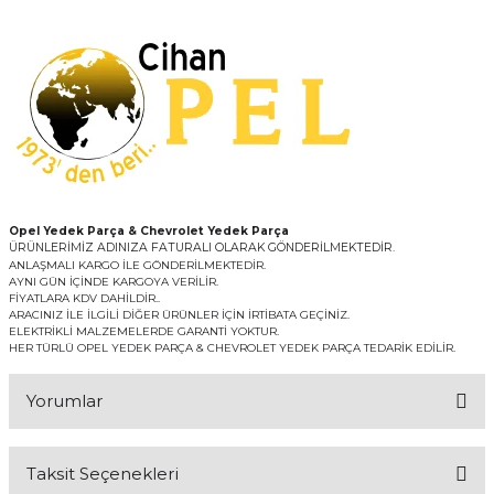
Opel Yedek Parça & Chevrolet Yedek Parça
ÜRÜNLERİMİZ ADINIZA FATURALI OLARAK GÖNDERİLMEKTEDİR.
ANLAŞMALI KARGO İLE GÖNDERİLMEKTEDİR.
AYNI GÜN İÇİNDE KARGOYA VERİLİR.
FİYATLARA KDV DAHİLDİR..
ARACINIZ İLE İLGİLİ DİĞER ÜRÜNLER İÇİN İRTİBATA GEÇİNİZ.
ELEKTRİKLİ MALZEMELERDE GARANTİ YOKTUR.
HER TÜRLÜ OPEL YEDEK PARÇA & CHEVROLET YEDEK PARÇA TEDARİK EDİLİR.
Yorumlar
Taksit Seçenekleri
Bu ürüne ilk yorumu siz yapın!