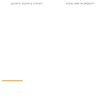
güvenli alışveriş imkanı
kolay iade ve değişim
Kurumsal
Alışveriş
Kategoriler
Müşteri Hizmetleri
0549 713 07 74-0555 820 91 75
0532 264 25 39-0549 713 07 79
info@eticaret.com.tr