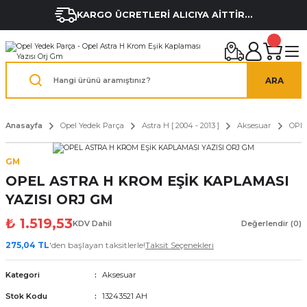
KARGO ÜCRETLERİ ALICIYA AİTTİR...
ARA
Anasayfa
Opel Yedek Parça
Astra H [ 2004 - 2013 ]
Aksesuar
OPEL
GM
OPEL ASTRA H KROM EŞİK KAPLAMASI
YAZISI ORJ GM
₺ 1.519,53
KDV Dahil
Değerlendir (0)
275,04 TL
'den başlayan taksitlerle!
Taksit Seçenekleri
Kategori
Aksesuar
Stok Kodu
13243521 AH