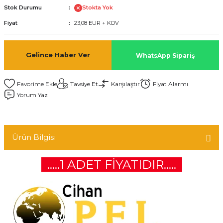
Stok Durumu
Stokta Yok
Fiyat
23,08 EUR + KDV
Gelince Haber Ver
WhatsApp Sipariş
Tavsiye Et
Karşılaştır
Fiyat Alarmı
Yorum Yaz
Ürün Bilgisi
.....1 ADET FİYATIDIR.....