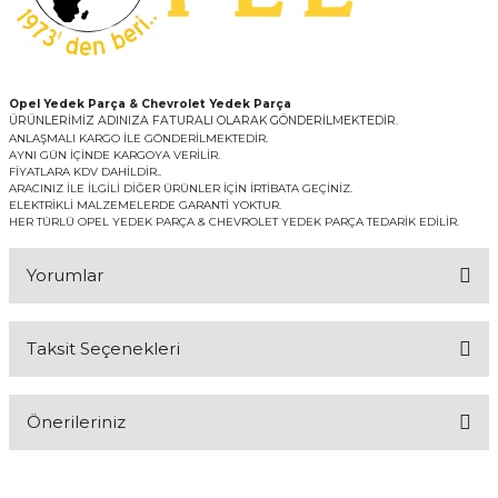
Opel Yedek Parça & Chevrolet Yedek Parça
ÜRÜNLERİMİZ ADINIZA FATURALI OLARAK GÖNDERİLMEKTEDİR.
ANLAŞMALI KARGO İLE GÖNDERİLMEKTEDİR.
AYNI GÜN İÇİNDE KARGOYA VERİLİR.
FİYATLARA KDV DAHİLDİR..
ARACINIZ İLE İLGİLİ DİĞER ÜRÜNLER İÇİN İRTİBATA GEÇİNİZ.
ELEKTRİKLİ MALZEMELERDE GARANTİ YOKTUR.
HER TÜRLÜ OPEL YEDEK PARÇA & CHEVROLET YEDEK PARÇA TEDARİK EDİLİR.
Yorumlar
Taksit Seçenekleri
Bu ürüne ilk yorumu siz yapın!
Önerileriniz
Yorum Yaz
Bu ürünün fiyat bilgisi, resim, ürün açıklamalarında ve diğer
konularda yetersiz gördüğünüz noktaları öneri formunu kullanarak