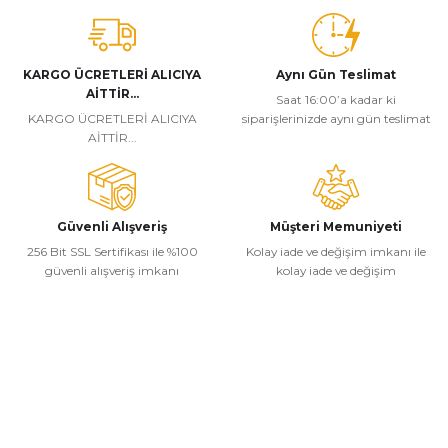
tarafımıza iletebilirsiniz.
Görüş ve önerileriniz için teşekkür ederiz.
KARGO ÜCRETLERİ ALICIYA
Aynı Gün Teslimat
Ürün resmi kalitesiz, bozuk veya görüntülenemiyor.
AİTTİR...
Saat 16:00’a kadar ki
Ürün açıklamasında eksik bilgiler bulunuyor.
KARGO ÜCRETLERİ ALICIYA
siparişlerinizde aynı gün teslimat
AİTTİR...
Ürün bilgilerinde hatalar bulunuyor.
Ürün fiyatı diğer sitelerden daha pahalı.
Bu ürüne benzer farklı alternatifler olmalı.
Güvenli Alışveriş
Müşteri Memuniyeti
256 Bit SSL Sertifikası ile %100
Kolay iade ve değişim imkanı ile
güvenli alışveriş imkanı
kolay iade ve değişim
Gönder
Kurumsal
Alışveriş