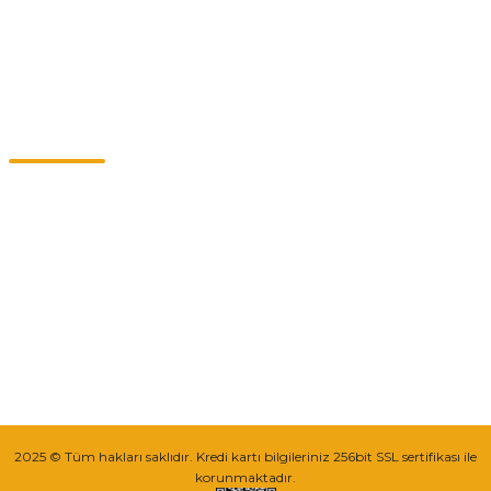
Kategoriler
Müşteri Hizmetleri
0549 713 07 74-0555 820 91 75
0532 264 25 39-0549 713 07 79
info@eticaret.com.tr
İletişim Bilgilerimiz
Sipariş Takibi
2025 © Tüm hakları saklıdır. Kredi kartı bilgileriniz 256bit SSL sertifikası ile
korunmaktadır.