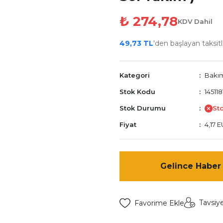
₺ 274,78
KDV Dahil
49,73 TL
'den başlayan taksitl
Kategori
Bakı
Stok Kodu
14511
Stok Durumu
St
Fiyat
4,17 
Gelince Haber
Tavsiy