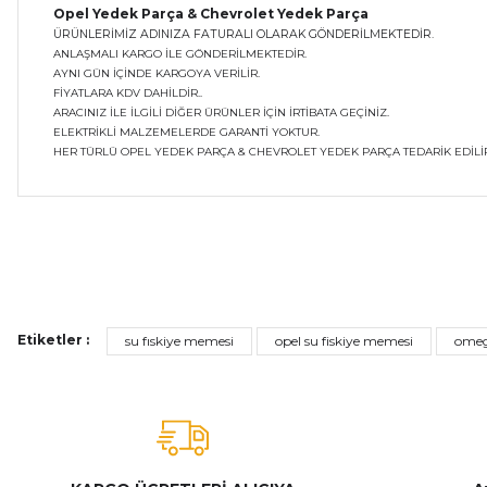
Opel Yedek Parça & Chevrolet Yedek Parça
ÜRÜNLERİMİZ ADINIZA FATURALI OLARAK GÖNDERİLMEKTEDİR.
ANLAŞMALI KARGO İLE GÖNDERİLMEKTEDİR.
AYNI GÜN İÇİNDE KARGOYA VERİLİR.
FİYATLARA KDV DAHİLDİR..
ARACINIZ İLE İLGİLİ DİĞER ÜRÜNLER İÇİN İRTİBATA GEÇİNİZ.
ELEKTRİKLİ MALZEMELERDE GARANTİ YOKTUR.
HER TÜRLÜ OPEL YEDEK PARÇA & CHEVROLET YEDEK PARÇA TEDARİK EDİLİR
Bu ürünün fiyat bilgisi, resim, ürün açıklamalarında ve diğer ko
Görüş ve önerileriniz için teşekkür ederiz.
Ürün resmi kalitesiz, bozuk veya görüntülenemiyor.
Etiketler :
su fıskiye memesi
opel su fiskiye memesi
ome
Ürün açıklamasında eksik bilgiler bulunuyor.
Ürün bilgilerinde hatalar bulunuyor.
Ürün fiyatı diğer sitelerden daha pahalı.
Bu ürüne benzer farklı alternatifler olmalı.