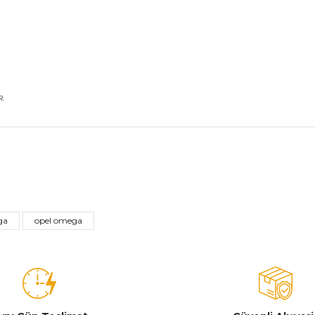
.
nularda yetersiz gördüğünüz noktaları öneri formunu kullanarak tarafımız
Bu ürüne ilk yorumu siz yapın!
ga
opel omega
Yorum Yaz