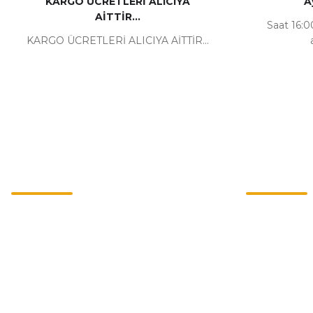
KARGO ÜCRETLERİ ALICIYA
A
AİTTİR...
Saat 16:00
KARGO ÜCRETLERİ ALICIYA AİTTİR...
Kurumsal
Alışveriş
İletişim
Mesafeli Satı
İletişim Formu
Gizlilik ve Güv
Havale Bildirim Formu
İptal İade Koşu
Kargo Takibi
Kişisel Veriler 