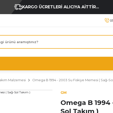
KARGO ÜCRETLERİ ALICIYA AİTTİR...
0
akım Malzemesi
Omega B 1994 - 2003 Su Fiskiye Memesi ( Sağ-Sol
GM
Omega B 1994 -
Sol Takım )