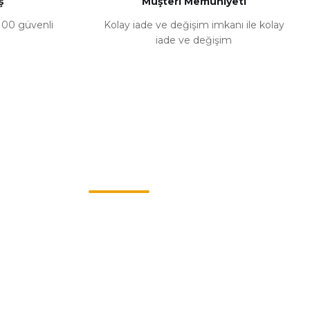
ş
Müşteri Memuniyeti
%100 güvenli
Kolay iade ve değişim imkanı ile kolay
iade ve değişim
Müşteri Hizmetleri
0549 713 07 74-0555 820 91 75
0532 264 25 39-0549 713 07 79
info@eticaret.com.tr