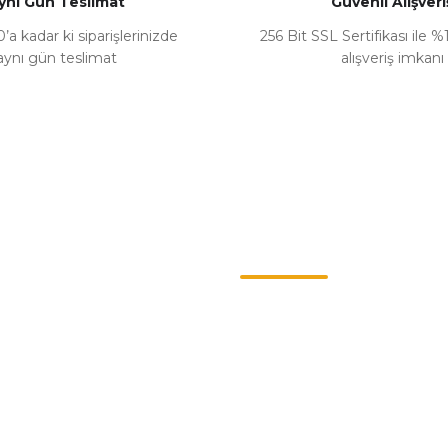
ynı Gün Teslimat
Güvenli Alışveri
’a kadar ki siparişlerinizde
256 Bit SSL Sertifikası ile 
aynı gün teslimat
alışveriş imkanı
Gönder
Kategoriler
ş Sözleşmesi
Chevrolet
enlik
Opel
llari
Renault
Politikası
Skoda