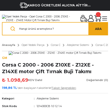
KARGO ÜCRETLERİ ALICIYA AİTTİR...
ARA
Anasayfa
Opel Yedek Parça
Corsa C
Ateşleme Sistemi
Corsa C 20
GM
Corsa C 2000 - 2006 Z10XE - Z12XE -
Z14XE motor Çift Tırnak Buji Takımı
₺ 1.098,69
KDV Dahil
Değerlendir (0)
198,86 TL
'den başlayan taksitlerle!
Taksit Seçenekleri
Kategori
Ateşleme Sistemi
Stok Kodu
1214000CB 1.0 1.2 1.4