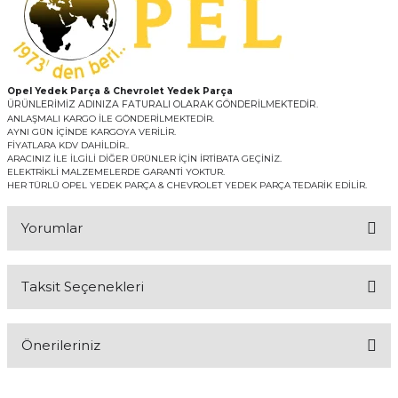
Opel Yedek Parça & Chevrolet Yedek Parça
ÜRÜNLERİMİZ ADINIZA FATURALI OLARAK GÖNDERİLMEKTEDİR.
ANLAŞMALI KARGO İLE GÖNDERİLMEKTEDİR.
AYNI GÜN İÇİNDE KARGOYA VERİLİR.
FİYATLARA KDV DAHİLDİR..
ARACINIZ İLE İLGİLİ DİĞER ÜRÜNLER İÇİN İRTİBATA GEÇİNİZ.
ELEKTRİKLİ MALZEMELERDE GARANTİ YOKTUR.
HER TÜRLÜ OPEL YEDEK PARÇA & CHEVROLET YEDEK PARÇA TEDARİK EDİLİR.
Yorumlar
Taksit Seçenekleri
Bu ürüne ilk yorumu siz yapın!
Önerileriniz
Yorum Yaz
Bu ürünün fiyat bilgisi, resim, ürün açıklamalarında ve diğer