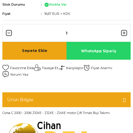
Stok Durumu
Stokta Var
Fiyat
16,67 EUR + KDV
Sepete Ekle
WhatsApp Sipariş
Tavsiye Et
Karşılaştır
Fiyat Alarmı
Yorum Yaz
Ürün Bilgisi
Corsa C 2000 - 2006 Z10XE - Z12XE - Z14XE motor Çift Tırnak Buji Takımı