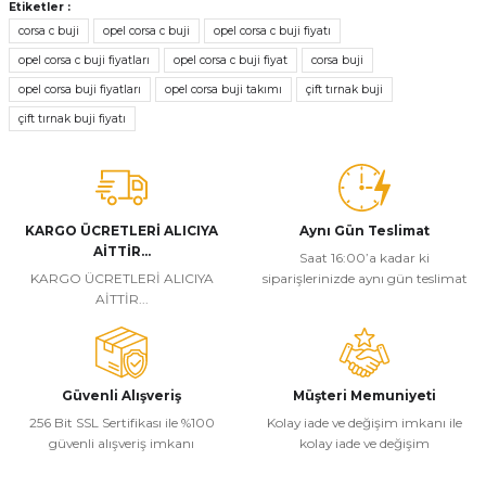
konularda yetersiz gördüğünüz noktaları öneri formunu kullanarak
Etiketler :
tarafımıza iletebilirsiniz.
corsa c buji
opel corsa c buji
opel corsa c buji fiyatı
Görüş ve önerileriniz için teşekkür ederiz.
opel corsa c buji fiyatları
opel corsa c buji fiyat
corsa buji
opel corsa buji fiyatları
opel corsa buji takımı
çift tırnak buji
Ürün resmi kalitesiz, bozuk veya görüntülenemiyor.
çift tırnak buji fiyatı
Ürün açıklamasında eksik bilgiler bulunuyor.
Ürün bilgilerinde hatalar bulunuyor.
Ürün fiyatı diğer sitelerden daha pahalı.
Bu ürüne benzer farklı alternatifler olmalı.
KARGO ÜCRETLERİ ALICIYA
Aynı Gün Teslimat
AİTTİR...
Saat 16:00’a kadar ki
KARGO ÜCRETLERİ ALICIYA
siparişlerinizde aynı gün teslimat
AİTTİR...
Gönder
Güvenli Alışveriş
Müşteri Memuniyeti
256 Bit SSL Sertifikası ile %100
Kolay iade ve değişim imkanı ile
güvenli alışveriş imkanı
kolay iade ve değişim