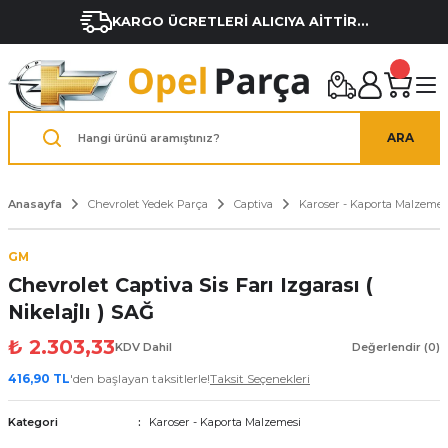
KARGO ÜCRETLERİ ALICIYA AİTTİR...
ARA
Anasayfa
Chevrolet Yedek Parça
Captiva
Karoser - Kaporta Malzemes
GM
Chevrolet Captiva Sis Farı Izgarası (
Nikelajlı ) SAĞ
₺ 2.303,33
KDV Dahil
Değerlendir (0)
416,90 TL
'den başlayan taksitlerle!
Taksit Seçenekleri
Kategori
Karoser - Kaporta Malzemesi