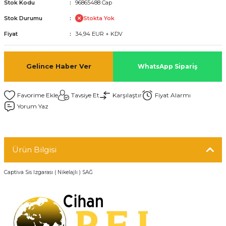
Stok Kodu
96865488 Cap
Stok Durumu
Stokta Yok
Fiyat
34,94 EUR + KDV
Gelince Haber Ver
WhatsApp Sipariş
Tavsiye Et
Karşılaştır
Fiyat Alarmı
Yorum Yaz
Ürün Bilgisi
Captiva Sis Izgarası ( Nikelajlı ) SAĞ