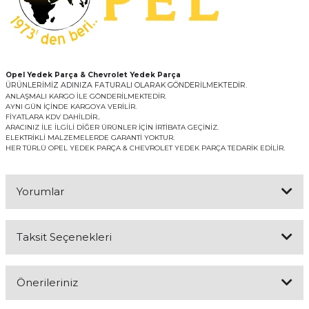
Opel Yedek Parça & Chevrolet Yedek Parça
ÜRÜNLERİMİZ ADINIZA FATURALI OLARAK GÖNDERİLMEKTEDİR.
ANLAŞMALI KARGO İLE GÖNDERİLMEKTEDİR.
AYNI GÜN İÇİNDE KARGOYA VERİLİR.
FİYATLARA KDV DAHİLDİR..
ARACINIZ İLE İLGİLİ DİĞER ÜRÜNLER İÇİN İRTİBATA GEÇİNİZ.
ELEKTRİKLİ MALZEMELERDE GARANTİ YOKTUR.
HER TÜRLÜ OPEL YEDEK PARÇA & CHEVROLET YEDEK PARÇA TEDARİK EDİLİR.
Yorumlar
Taksit Seçenekleri
Bu ürüne ilk yorumu siz yapın!
Önerileriniz
Yorum Yaz