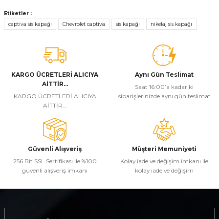
Bu ürünün fiyat bilgisi, resim, ürün açıklamalarında ve diğer
konularda yetersiz gördüğünüz noktaları öneri formunu kullanarak
Etiketler :
tarafımıza iletebilirsiniz.
captiva sis kapağı
Chevrolet captiva
sis kapağı
nikelaj sis kapağı
Görüş ve önerileriniz için teşekkür ederiz.
Ürün resmi kalitesiz, bozuk veya görüntülenemiyor.
Ürün açıklamasında eksik bilgiler bulunuyor.
KARGO ÜCRETLERİ ALICIYA
Aynı Gün Teslimat
Ürün bilgilerinde hatalar bulunuyor.
AİTTİR...
Saat 16:00’a kadar ki
KARGO ÜCRETLERİ ALICIYA
siparişlerinizde aynı gün teslimat
Ürün fiyatı diğer sitelerden daha pahalı.
AİTTİR...
Bu ürüne benzer farklı alternatifler olmalı.
Güvenli Alışveriş
Müşteri Memuniyeti
256 Bit SSL Sertifikası ile %100
Kolay iade ve değişim imkanı ile
güvenli alışveriş imkanı
kolay iade ve değişim
Gönder