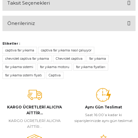
Taksit Seçenekleri
Bu ürüne ilk yorumu siz yapın!
Önerileriniz
Yorum Yaz
Bu ürünün fiyat bilgisi, resim, ürün açıklamalarında ve diğer
konularda yetersiz gördüğünüz noktaları öneri formunu kullanarak
Etiketler :
tarafımıza iletebilirsiniz.
captiva far yıkama
captiva far yıkama nasıl çalışıyor
Görüş ve önerileriniz için teşekkür ederiz.
chevrolet captiva far yıkama
Chevrolet captiva
far yıkama
far yıkama sistemi
far yıkama motoru
far yıkama fiyatları
Ürün resmi kalitesiz, bozuk veya görüntülenemiyor.
far yıkama sistemi fiyatı
Captiva
Ürün açıklamasında eksik bilgiler bulunuyor.
Ürün bilgilerinde hatalar bulunuyor.
Ürün fiyatı diğer sitelerden daha pahalı.
Bu ürüne benzer farklı alternatifler olmalı.
KARGO ÜCRETLERİ ALICIYA
Aynı Gün Teslimat
AİTTİR...
Saat 16:00’a kadar ki
KARGO ÜCRETLERİ ALICIYA
siparişlerinizde aynı gün teslimat
AİTTİR...