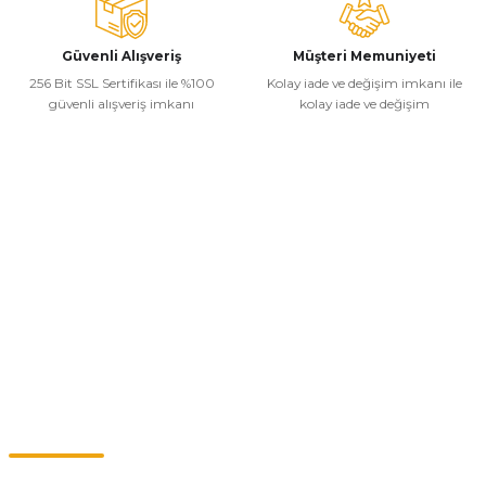
Gönder
Güvenli Alışveriş
Müşteri Memuniyeti
256 Bit SSL Sertifikası ile %100
Kolay iade ve değişim imkanı ile
güvenli alışveriş imkanı
kolay iade ve değişim
Kurumsal
Alışveriş
Kategoriler
Müşteri Hizmetleri
0549 713 07 74-0555 820 91 75