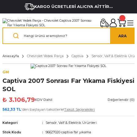
KARGO ÜCRETLERİ ALICIYA AİTTİR...
ARA
Anasayfa
Chevrolet Yedek Parça
Captiva
Sensör, Valf & Elektrik Ürün
GM
Captiva 2007 Sonrası Far Yıkama Fiskiyesi
SOL
₺ 3.106,79
KDV Dahil
Değerlendir (0)
562,33 TL
'den başlayan taksitlerle!
Taksit Seçenekleri
Kategori
Sensör, Valf & Elektrik Ürünleri
Stok Kodu
96627020 captiva far yıkama