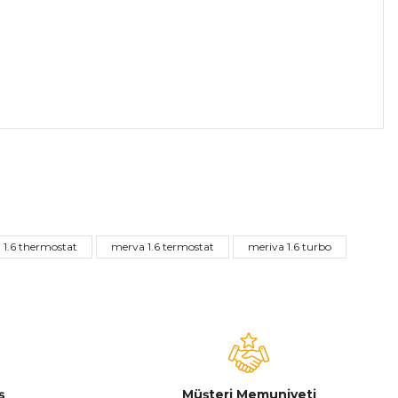
a iletebilirsiniz.
 1.6 thermostat
merva 1.6 termostat
meriva 1.6 turbo
ş
Müşteri Memuniyeti