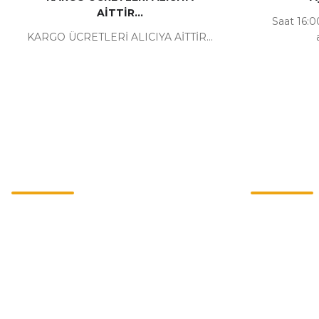
AİTTİR...
Saat 16:00
KARGO ÜCRETLERİ ALICIYA AİTTİR...
Kurumsal
Alışveriş
İletişim
Mesafeli Satı
İletişim Formu
Gizlilik ve Güv
Havale Bildirim Formu
İptal İade Koşu
Kargo Takibi
Kişisel Veriler 