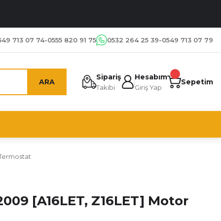
549 713 07 74-0555 820 91 75
0532 264 25 39-0549 713 07 79
Sipariş
Hesabım
ARA
Sepetim
Takibi
Giriş Yap
 Termostat
 2009 [A16LET, Z16LET] Motor