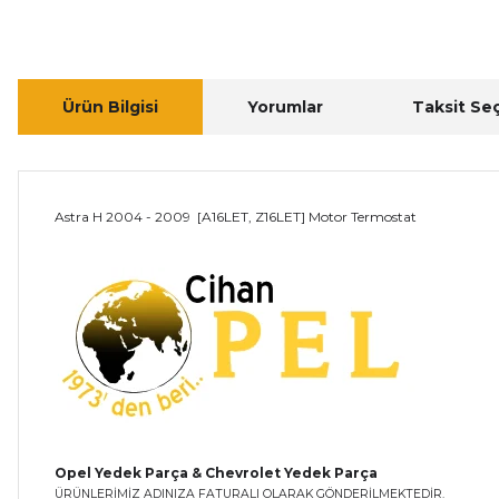
Ürün Bilgisi
Yorumlar
Taksit Se
Astra H 2004 - 2009 [A16LET, Z16LET] Motor Termostat
Opel Yedek Parça & Chevrolet Yedek Parça
ÜRÜNLERİMİZ ADINIZA FATURALI OLARAK GÖNDERİLMEKTEDİR.