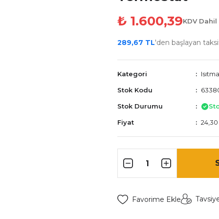
₺ 1.600,39
KDV Dahil
289,67 TL
'den başlayan taksit
Kategori
Isıtm
Stok Kodu
63380
Stok Durumu
St
Fiyat
24,30
Tavsiy