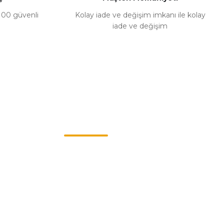
%100 güvenli
Kolay iade ve değişim imkanı ile kolay
iade ve değişim
Müşteri Hizmetleri
0549 713 07 74-0555 820 91 75
0532 264 25 39-0549 713 07 79
info@eticaret.com.tr