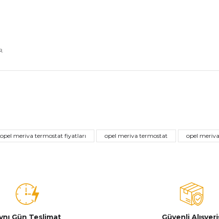
.
nularda yetersiz gördüğünüz noktaları öneri formunu kullanarak tarafımız
Bu ürüne ilk yorumu siz yapın!
opel meriva termostat fiyatları
opel meriva termostat
opel meriva
Yorum Yaz
ynı Gün Teslimat
Güvenli Alışveri