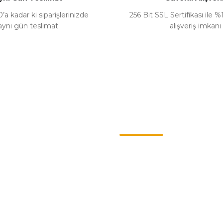
’a kadar ki siparişlerinizde
256 Bit SSL Sertifikası ile 
aynı gün teslimat
alışveriş imkanı
Gönder
Kategoriler
ş Sözleşmesi
Chevrolet
enlik
Opel
llari
Renault
Politikası
Skoda