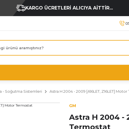
KARGO ÜCRETLERİ ALICIYA AİTTİR...
0
ma - Soğutma Sistemleri
Astra H 2004 - 2009 [A16LET, Z16LET] Motor
GM
Astra H 2004 -
Termostat