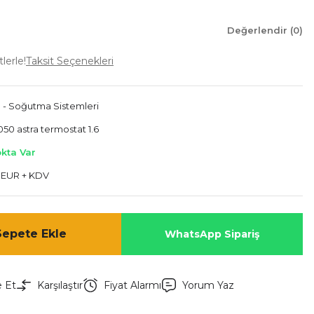
Değerlendir (0)
lerle!
Taksit Seçenekleri
a - Soğutma Sistemleri
50 astra termostat 1.6
okta Var
 EUR + KDV
Sepete Ekle
WhatsApp Sipariş
e Et
Karşılaştır
Fiyat Alarmı
Yorum Yaz