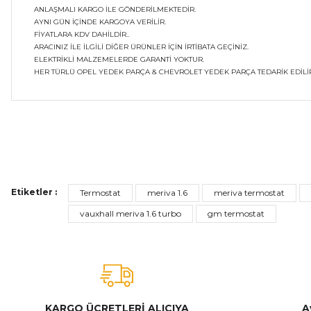
ANLAŞMALI KARGO İLE GÖNDERİLMEKTEDİR.
AYNI GÜN İÇİNDE KARGOYA VERİLİR.
FİYATLARA KDV DAHİLDİR..
ARACINIZ İLE İLGİLİ DİĞER ÜRÜNLER İÇİN İRTİBATA GEÇİNİZ.
ELEKTRİKLİ MALZEMELERDE GARANTİ YOKTUR.
HER TÜRLÜ OPEL YEDEK PARÇA & CHEVROLET YEDEK PARÇA TEDARİK EDİLİR
Bu ürünün fiyat bilgisi, resim, ürün açıklamalarında ve diğer ko
Görüş ve önerileriniz için teşekkür ederiz.
Ürün resmi kalitesiz, bozuk veya görüntülenemiyor.
Etiketler :
Termostat
meriva 1.6
meriva termostat
Ürün açıklamasında eksik bilgiler bulunuyor.
vauxhall meriva 1.6 turbo
gm termostat
Ürün bilgilerinde hatalar bulunuyor.
Ürün fiyatı diğer sitelerden daha pahalı.
Bu ürüne benzer farklı alternatifler olmalı.
KARGO ÜCRETLERİ ALICIYA
A