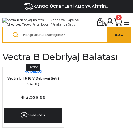
KARGO ÜCRETLERİ ALICIYA AİTTİR...
0
ARA
Vectra B Debriyaj Balatası
Tükendi
AC DELCO
Vectra b 1.6 16 V Debriyaj Seti (
96-01 )
₺ 2.556,88
Stokta Yok