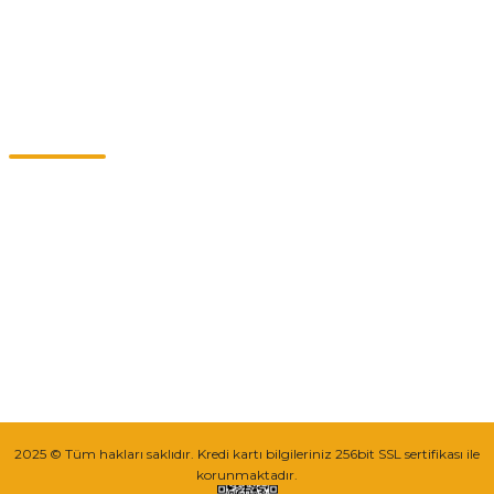
Kategoriler
Müşteri Hizmetleri
0549 713 07 74-0555 820 91 75
0532 264 25 39-0549 713 07 79
info@eticaret.com.tr
İletişim Bilgilerimiz
Sipariş Takibi
2025 © Tüm hakları saklıdır. Kredi kartı bilgileriniz 256bit SSL sertifikası ile
korunmaktadır.