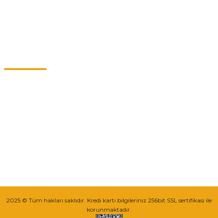
Kategoriler
Müşteri Hizmetleri
0549 713 07 74-0555 820 91 75
0532 264 25 39-0549 713 07 79
info@eticaret.com.tr
İletişim Bilgilerimiz
Sipariş Takibi
2025 © Tüm hakları saklıdır. Kredi kartı bilgileriniz 256bit SSL sertifikası ile
korunmaktadır.