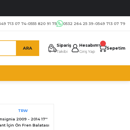
549 713 07 74-0555 820 91 75
0532 264 25 39-0549 713 07 79
Sipariş
Hesabım
ARA
Sepetim
Takibi
Giriş Yap
TRW
İnsignia 2009 - 2014 17''
ant İçin Ön Fren Balatası