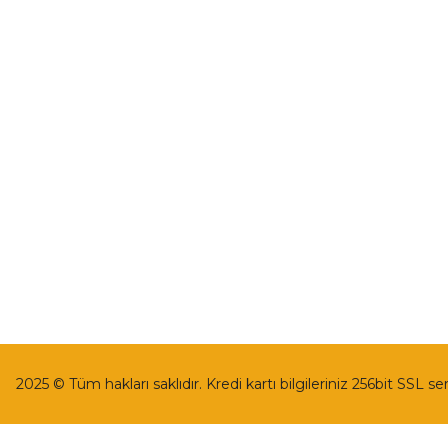
İletişim
Mesafeli Satı
İletişim Formu
Gizlilik ve Güv
Havale Bildirim Formu
İptal İade Koşu
Kargo Takibi
Kişisel Veriler 
2025 © Tüm hakları saklıdır. Kredi kartı bilgileriniz 256bit SSL se