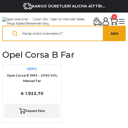
KARGO ÜCRETLERİ ALICIYA AİTTİR...
0
ARA
Opel Corsa B Far
DEPO
Opel Corsa B 1993 - 2000 SOL
Manuel Far
₺ 1.922,70
Sepete Ekle