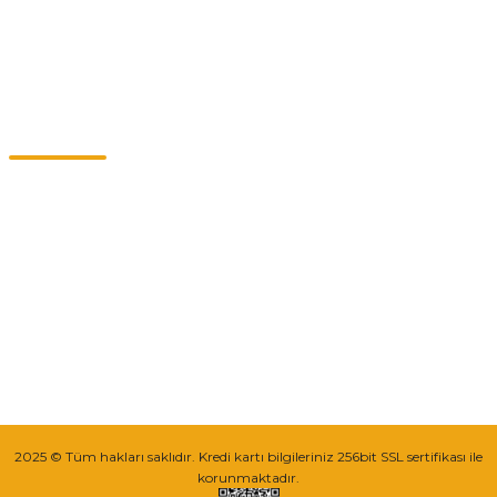
Kategoriler
Müşteri Hizmetleri
0549 713 07 74-0555 820 91 75
0532 264 25 39-0549 713 07 79
info@eticaret.com.tr
İletişim Bilgilerimiz
Sipariş Takibi
2025 © Tüm hakları saklıdır. Kredi kartı bilgileriniz 256bit SSL sertifikası ile
korunmaktadır.