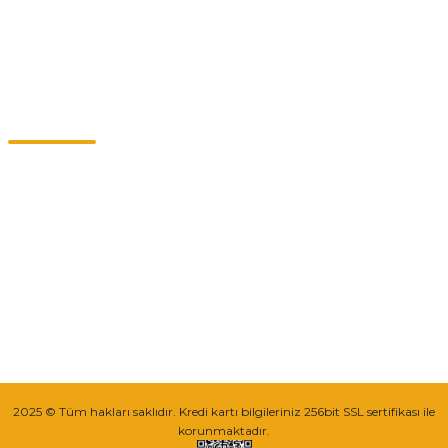
Kategoriler
Müşteri Hizmetleri
0549 713 07 74-0555 820 91 75
0532 264 25 39-0549 713 07 79
info@eticaret.com.tr
İletişim Bilgilerimiz
Sipariş Takibi
2025 © Tüm hakları saklıdır. Kredi kartı bilgileriniz 256bit SSL sertifikası ile
korunmaktadır.