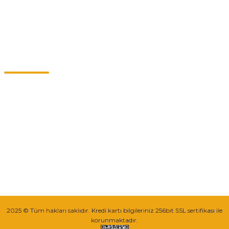
Kategoriler
Müşteri Hizmetleri
0549 713 07 74-0555 820 91 75
0532 264 25 39-0549 713 07 79
info@eticaret.com.tr
İletişim Bilgilerimiz
Sipariş Takibi
2025 © Tüm hakları saklıdır. Kredi kartı bilgileriniz 256bit SSL sertifikası ile
korunmaktadır.