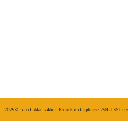
İletişim
Mesafeli Satı
İletişim Formu
Gizlilik ve Güv
Havale Bildirim Formu
İptal İade Koşu
Kargo Takibi
Kişisel Veriler 
2025 © Tüm hakları saklıdır. Kredi kartı bilgileriniz 256bit SSL se