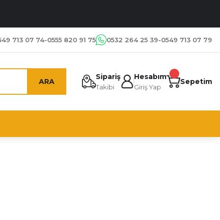
549 713 07 74-0555 820 91 75
0532 264 25 39-0549 713 07 79
Sipariş
Hesabım
ARA
Sepetim
Takibi
Giriş Yap