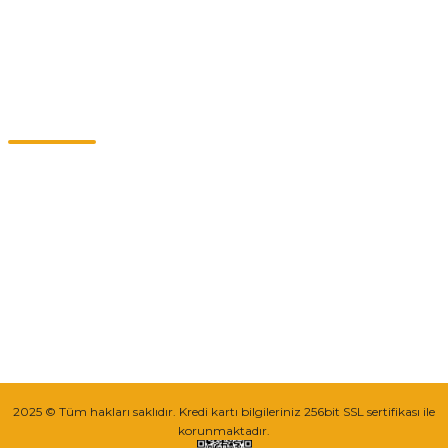
Kategoriler
Müşteri Hizmetleri
0549 713 07 74-0555 820 91 75
0532 264 25 39-0549 713 07 79
info@eticaret.com.tr
İletişim Bilgilerimiz
Sipariş Takibi
2025 © Tüm hakları saklıdır. Kredi kartı bilgileriniz 256bit SSL sertifikası ile
korunmaktadır.