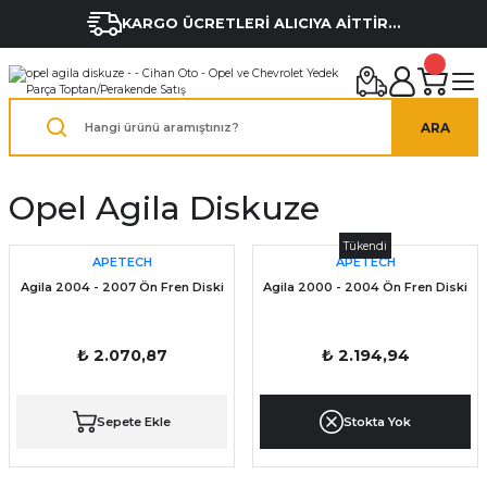
KARGO ÜCRETLERİ ALICIYA AİTTİR...
ARA
Opel Agila Diskuze
Tükendi
APETECH
APETECH
Agila 2004 - 2007 Ön Fren Diski
Agila 2000 - 2004 Ön Fren Diski
₺ 2.070,87
₺ 2.194,94
Sepete Ekle
Stokta Yok