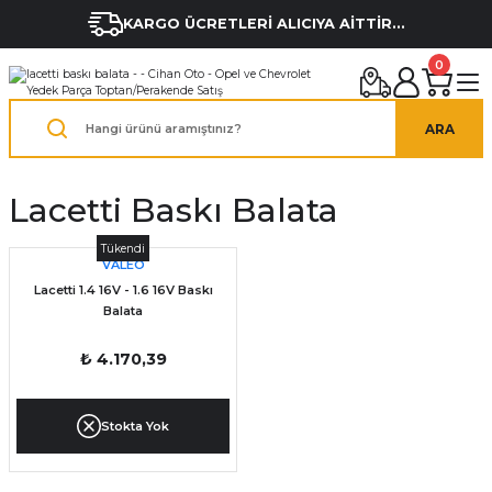
KARGO ÜCRETLERİ ALICIYA AİTTİR...
0
ARA
Lacetti Baskı Balata
Tükendi
VALEO
Lacetti 1.4 16V - 1.6 16V Baskı
Balata
₺ 4.170,39
Stokta Yok