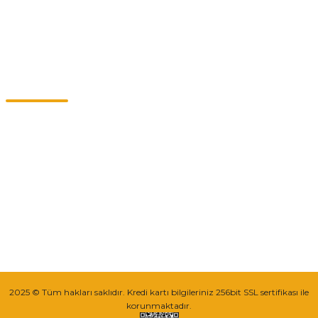
Kategoriler
Müşteri Hizmetleri
0549 713 07 74-0555 820 91 75
0532 264 25 39-0549 713 07 79
info@eticaret.com.tr
İletişim Bilgilerimiz
Sipariş Takibi
2025 © Tüm hakları saklıdır. Kredi kartı bilgileriniz 256bit SSL sertifikası ile
korunmaktadır.