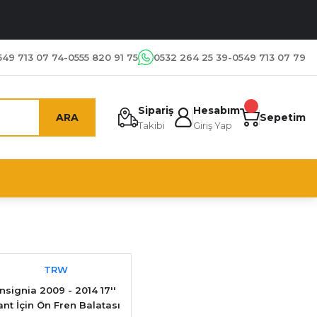
549 713 07 74-0555 820 91 75
0532 264 25 39-0549 713 07 79
Sipariş
Hesabım
ARA
Sepetim
Takibi
Giriş Yap
TRW
İnsignia 2009 - 2014 17''
ant İçin Ön Fren Balatası