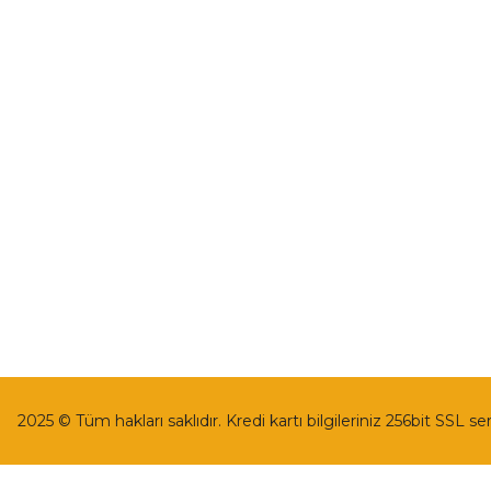
İletişim
Mesafeli Satı
İletişim Formu
Gizlilik ve Güv
Havale Bildirim Formu
İptal İade Koşu
Kargo Takibi
Kişisel Veriler 
2025 © Tüm hakları saklıdır. Kredi kartı bilgileriniz 256bit SSL se